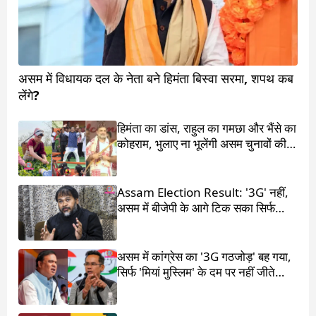
असम में विधायक दल के नेता बने हिमंता बिस्वा सरमा, शपथ कब
लेंगे?
हिमंता का डांस, राहुल का गमछा और भैंसे का
कोहराम, भुलाए ना भूलेंगी असम चुनावों की ये
4 कहानियां
Assam Election Result: '3G' नहीं,
असम में बीजेपी के आगे टिक सका सिर्फ
'1G'
असम में कांग्रेस का '3G गठजोड़' बह गया,
सिर्फ 'मियां मुस्लिम' के दम पर नहीं जीते
हिमंता बिस्वा सरमा