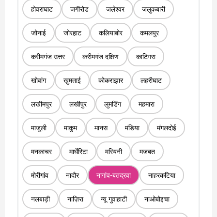
होवराघाट
जगीरोड
जलेश्वर
जलुकबारी
जोनाई
जोरहाट
कलियाबोर
कमलपुर
करीमगंज उत्तर
करीमगंज दक्षिण
काटिगरा
खोवांग
खुमताई
कोकराझार
लहरीघाट
लखीमपुर
लखीपुर
लुमडिंग
महमारा
माजुली
माकुम
मानस
मंडिया
मंगलदोई
मनकाचर
मार्घेरिटा
मरियनी
मजबत
मोरीगांव
नादौर
नागांव-बतद्रवा
नाहरकटिया
नलबाड़ी
नाज़िरा
न्यू गुवाहाटी
नाओबोइचा