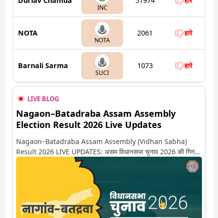
Durlav Chamua
51974
हारे
INC
NOTA
2061
हारे
NOTA
Barnali Sarma
1073
हारे
SUCI
LIVE BLOG
Nagaon–Batadraba Assam Assembly
Election Result 2026 Live Updates
Nagaon–Batadraba Assam Assembly (Vidhan Sabha)
Result 2026 LIVE UPDATES: असम विधानसभा चुनाव 2026 की गिनती
अगले कुछ ही देर में शुरू होने वाली है. यहां देखें नागांव-बतद्रवा सीट पर कौन
आगे-कौन पीछे से लेकर किस तरफ जा रहें है रुझान. साथ ही पाइए इस सीट पर
हो रही हर एक हलचल की अपडेट वो भी रियल टाइम में