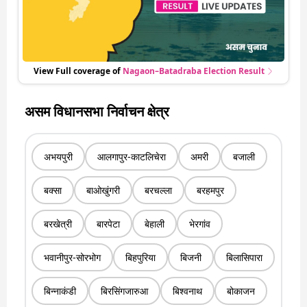
View Full coverage of
Nagaon–Batadraba
Election Result
असम विधानसभा निर्वाचन क्षेत्र
अभयपुरी
आलगापुर-काटलिचेरा
अमरी
बजाली
बक्सा
बाओखुंगरी
बरचल्ला
बरहमपुर
बरखेत्री
बारपेटा
बेहाली
भेरगांव
भवानीपुर-सोरभोग
बिहपुरिया
बिजनी
बिलासिपारा
बिन्नाकंडी
बिरसिंगजारुआ
बिश्वनाथ
बोकाजन