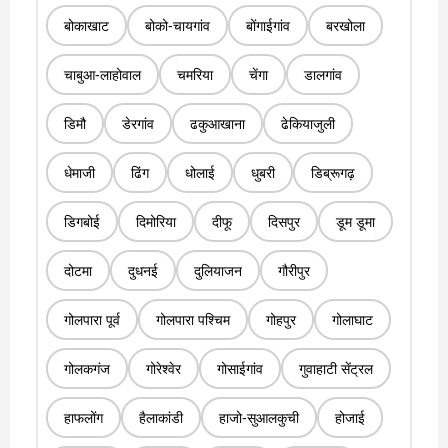
बोकाखाट
बोको-चायगांव
बोंगाईगांव
बरखोला
चाबुआ-लाहोवाल
चमरिया
चेंगा
डालगांव
डिमौ
डेरगांव
ढकुआखाना
ढेकियाजुली
धेमाजी
ढिंग
धोलाई
धुबरी
डिब्रूगढ़
डिगबोई
दिमोरिया
दीफू
दिसपुर
डूम डूमा
दोटमा
दुधनई
दुलियाजन
गौरीपुर
गोलपारा पूर्व
गोलपारा पश्चिम
गोहपुर
गोलाघाट
गोलकगंज
गोरेश्वेर
गोसाईगांव
गुवाहाटी सेंट्रल
हाफलोंग
हैलाकांडी
हाजो-सुआलकुची
होजाई