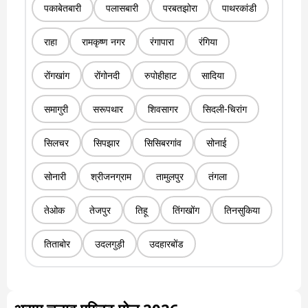
पकाबेतबारी
पलासबारी
परबतझोरा
पाथरकांडी
राहा
रामकृष्ण नगर
रंगापारा
रंगिया
रोंगखांग
रोंगोनदी
रुपोहीहाट
सादिया
समागुरी
सरूपथार
शिवसागर
सिदली-चिरांग
सिलचर
सिपझार
सिसिबरगांव
सोनाई
सोनारी
श्रीजनग्राम
तामुलपुर
तंगला
तेओक
तेजपुर
तिहू
तिंगखोंग
तिनसुकिया
तिताबोर
उदलगुड़ी
उदहारबोंड