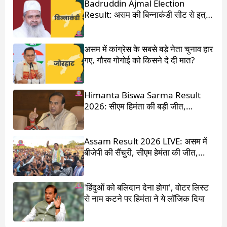
Badruddin Ajmal Election
Result: असम की बिन्नाकंडी सीट से इत्र
किंग बदरुद्दीन अजमल जीते
असम में कांग्रेस के सबसे बड़े नेता चुनाव हार
गए, गौरव गोगोई को किसने दे दी मात?
Himanta Biswa Sarma Result
2026: सीएम हिमंता की बड़ी जीत,
87,000 वोटों से हराया
Assam Result 2026 LIVE: असम में
बीजेपी की सैंचुरी, सीएम हेमंता की जीत,
गौरव गोगोई हारे
'हिंदुओं को बलिदान देना होगा', वोटर लिस्ट
से नाम कटने पर हिमंता ने ये लॉजिक दिया