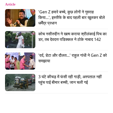
Article
'Gen Z हमारे बच्चे, कुछ लोगों ने गुमराह 
किया...', इस्तीफे के बाद पहली बार खुलकर बोले 
धर्मेंद्र प्रधान
कोच नसीरुद्दीन ने खत्म कराया श्रीलंकाई पिच का 
डर, तब देवदत्त पडिक्कल ने ठोके नाबाद 142
कोच ने आगे कहा कि धोनी बहुत मेहनत कर रहे हैं. उन्होंने
बताया,
'दर्द, डेटा और दौलत...' राहुल गांधी ने Gen Z को 
समझाया
“हम बार-बार कह रहे हैं कि इस चोट को हल्के में न लें. धोनी
प्रोग्रेस कर रहे हैं और सब कुछ ठीक से कर रहे हैं.”
3 घंटे कीचड़ में फंसी रही गाड़ी, अस्पताल नहीं 
पहुंच पाई बीमार बच्ची, जान चली गई
धोनी इस समय CSK के लिए सिर्फ मेंटर की भूमिका में हैं. टीम
इस सीजन बिना उनके खेल रही है. रुतुराज गायकवाड़
कप्तानी कर रहे हैं.