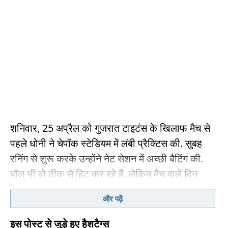
शनिवार, 25 अप्रैल को गुजरात टाइटंस के खिलाफ मैच से
पहले धोनी ने चेपॉक स्टेडियम में लंबी प्रैक्टिस की. सुबह
रनिंग से शुरू करके उन्होंने नेट सेशन में अच्छी बैटिंग की.
बॉल भी वो ठीक से हिट कर रहे हैं. लेकिन मैच वाले दिन
रविवार, 26 अप्रैल को वो स्टेडियम नहीं आए और होटल में
और पढ़ें
ही रहे. यही उनका इस सीजन का रूटीन बन गया है.
इस पोस्ट से जुड़े हुए हैशटैग्स