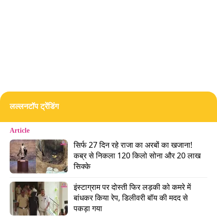
के साथ मिलकर 50,000 रुपये में बेच दिया था."
लल्लनटॉप ट्रेंडिंग
Article
‘गहने बेचे और रेप किया’
सिर्फ 27 दिन रहे राजा का अरबों का खजाना! 
कब्र से निकला 120 किलो सोना और 20 लाख 
डिप्टी एसपी जिग्नेश गामित ने आगे बताया,
सिक्के
इंस्टाग्राम पर दोस्ती फिर लड़की को कमरे में 
"निकेश और उसके दोस्तों ने पीड़िता के गहने एक सुनार को
बांधकर किया रेप, डिलीवरी बॉय की मदद से 
बेच दिए. पीड़िता के साथ शारीरिक बलात्कार की कोशिश भी
पकड़ा गया