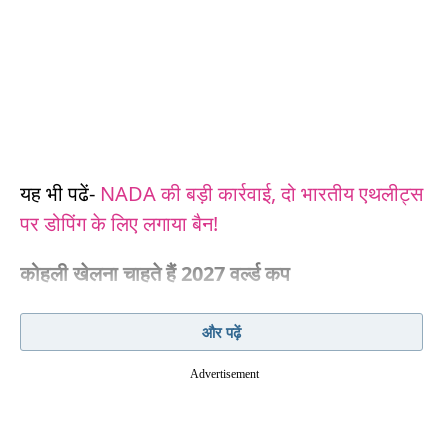
यह भी पढें-
NADA की बड़ी कार्रवाई, दो भारतीय एथलीट्स
पर डोपिंग के लिए लगाया बैन!
कोहली खेलना चाहते हैं 2027 वर्ल्ड कप
विराट कोहली खुद यह कह चुके हैं कि वह 2027 वर्ल्ड कप
और पढ़ें
खेलना चाहते हैं. उन्होंने इसके लिए शर्त भी रखी है. उन्होंने
Advertisement
आरसीबी के पॉडकास्ट में कहा,
इस पर मेरी सोच बिल्कुल साफ है. अगर मैं जिस टीम का