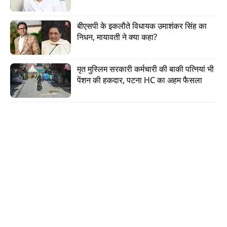
बीएसपी के इकलौते विधायक उमाशंकर सिंह का 
विकेटकीपर्स पर भी हुई चर्चा
निधन, मायावती ने क्या कहा?
सेलेक्शन मीटिंग के दौरान सबसे ज्यादा चर्चा मिडिल-ऑर्डर
मृत मुस्लिम सरकारी कर्मचारी की बाकी पत्नियां भी 
और विकेटकीपिंग की जगहों को लेकर हुई. इसमें ईशान
पेंशन की हकदार, पटना HC का अहम फैसला
किशन और संजू सैमसन दावेदार थे. पैनल ने आखिरकार
ईशान को चुना. सेलेक्टर्स ने खास तौर पर ईशान की ज़ोरदार
हिटिंग पर चर्चा की. बोर्ड को लगता है कि अगर ईशान को
मौका मिलता है तो उनकी अग्रेसिव बल्लेबाजी टीम के लिए
अहम होगी. वर्ल्ड कप के दौरान साउथ अफ्रीका की उछाल
वाली पिचों पर वह हीटिंग काफी अहम होगी. इस बीच, सैमसन
और ऋतुराज गायकवाड़ सेलेक्टर्स के प्लान का हिस्सा बने
रहेंगे. पैनल ने साफ किया है कि टीम के अगले अंतरराष्ट्रीय
मैचों के लिए दोनों दावेदार बने रहेंगे.