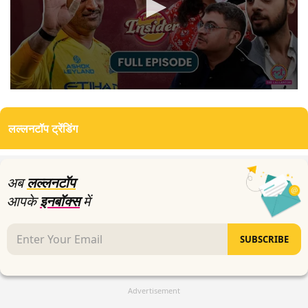
0
seconds
of
लल्लनटॉप ट्रेंडिंग
27
minutes,
9
seconds
अब
लल्लनटॉप
आपके
इनबॉक्स
में
SUBSCRIBE
Advertisement