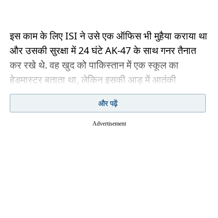
इस काम के लिए ISI ने उसे एक ऑफिस भी मुहैया कराया था
और उसकी सुरक्षा में 24 घंटे AK-47 के साथ गनर तैनात
कर रखे थे. वह खुद को पाकिस्तान में एक स्कूल का
हेडमास्टर बताता था, लेकिन इसकी आड़ में आतंकी
गतिविधियों को अंजाम देता था.
और पढ़ें
अपने सर्किल में हमजा को ‘डॉक्टर’ के नाम से भी जाना जाता
Advertisement
था. वह पुलवामा में सीआरपीएफ पर ग्रेनेड अटैक में शामिल
रहा. साल 2019 में पुलवामा में ही भारतीय सेना के काफिले
पर आतंकवादी हमले ने पूरे देश को झकझोर दिया था. इस
हमले में 40 से ज्यादा जवानों की मौत हो गई थी. आतंकी
हमजा इस हमले में शामिल था और इसके मास्टरमाइंड्स में से
एक था.