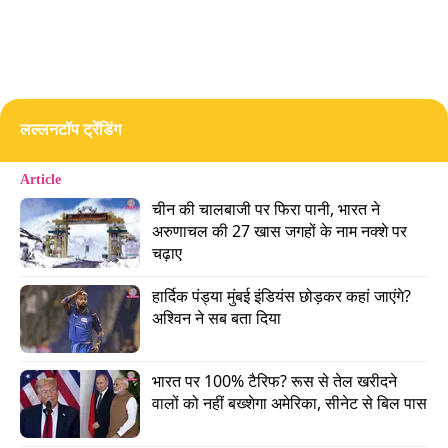
ऑफिस में घुसकर मारी गोली
जानकारी के मुताबिक, हमजा बुरहान पीओके के
मुजफ्फराबाद में अपने ऑफिस में बैठा था. तभी वहां कुछ
लल्लनटॉप ट्रेंडिंग
अज्ञात लोग पहुंचे. उन्होंने हमजा पर गोलियों की बौछार कर
दी. इसके बाद मौके पर ही उसकी मौत हो गई. रिपोर्ट के
Article
मुताबिक, हमजा को काफी करीब से गोली मारी गई थी.
चीन की चालबाजी पर फिरा पानी, भारत ने 
अरुणाचल की 27 खास जगहों के नाम नक्शे पर 
Advertisement
चढ़ाए
हार्दिक पंड्या मुंबई इंडियंस छोड़कर कहां जाएंगे? 
अश्विन ने सब बता दिया
भारत पर 100% टैरिफ? रूस से तेल खरीदने 
वालों को नहीं बख्शेगा अमेरिका, सीनेट से बिल पास