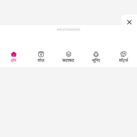
Advertisement
होम
शोज़
फटाफट
सुनिए
शॉर्ट्स
Top Shows
LallanKhas News
Entertainment
News
The Lallantop Show
Hindi Satire & Humor
Duniyadaari
Lallankhas Specials
Guest in the
Breaking News
Entertainment News
Newsroom
Top Political News
Hindi
Netanagri
Hindi
Top stories Cinema
Lallantop Baithki
Top History News
Entertainment Special
Kharcha Paani
Real Stories News
News
Aasan Bhasha Mein
Latest Political News
Top movies series
Social List
Top Literature News
review
Tarikh
Top Persons News
Latest Entertainment
Sehat
Top Profiles
News
The Cinema Show
Viral News