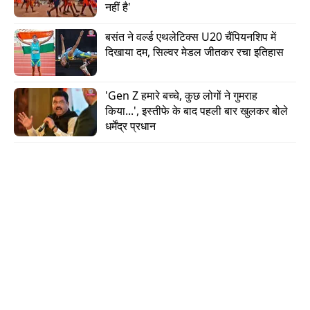
नहीं है'
बसंत ने वर्ल्ड एथलेटिक्स U20 चैंपियनशिप में 
दिखाया दम, सिल्वर मेडल जीतकर रचा इतिहास
'Gen Z हमारे बच्चे, कुछ लोगों ने गुमराह 
किया...', इस्तीफे के बाद पहली बार खुलकर बोले 
धर्मेंद्र प्रधान
हालांकि मूल्यांकन में गिरावट ऐसे समय में आई है जब कंपनी
अपना आईपीओ लाने की तैयारी कर रही है. फाइनेंसियल
ईयर 2025 में, कंपनी का ऑपरेटिंग रेवेन्यू पिछले वित्त वर्ष के
2,012 करोड़ रुपये से 42 फीसदी घटकर 1,171 करोड़
रुपये रह गया. कंपनी का शुद्ध घाटा भी 329 करोड़ रुपये से
बढ़कर 662 करोड़ रुपये हो गया. कंपनी को सड़क पर उबर
और रैपिडो से कड़ी प्रतिस्पर्धा का सामना करना पड़ रहा है.
विनफ़ास्ट जैसी इलेक्ट्रिक कंपनी भी टैक्सी के कारोबार में