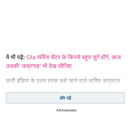
ये भी पढ़ें:
Ola सर्विस सेंटर के किस्से बहुत सुने होंगे, आज
उसकी 'कब्रगाह' भी देख लीजिए
कभी इंडिया के एलन मस्क कहे जाने वाले भाविष अग्रवाल
(Bhavish Aggarwal) की कंपनी की वैल्यूएशन को
वैनगार्ड ने पहली बार नहीं गिराया है. इनट्रैकर की
रिपोर्ट
के
और पढ़ें
मुताबिक मैनेजमेंट फर्म ने साल 2024 में वैल्यूएशन को 1.88
Advertisement
बिलियन और साल 2025 में 1.25 बिलियन तक गिराया था.
जैसे हमने पहले ही बताया. 2021 में जब ओला अपने टॉप