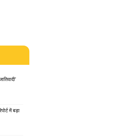
 मुश्किल
ातिवादी' 
9 रनों
ान
र्ट में बड़ा 