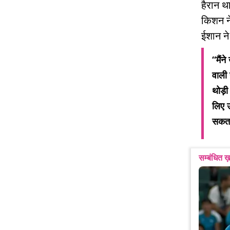
हैरान थ
किशन ने
ईशान ने
“मैंन
वाली
थोड़ी
लिए 
सकता 
सम्बंधित ख़