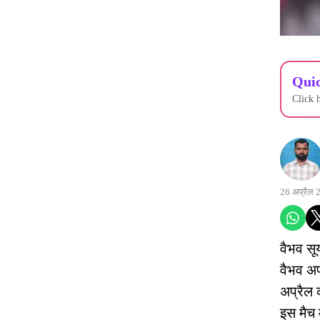
Quic
Click 
26 अप्रैल 
वैभव सू
वैभव अपन
अप्रैल 
इस मैच 