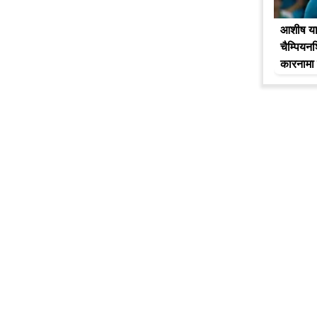
आशीष याद
चैम्पियनश
कारनामा 