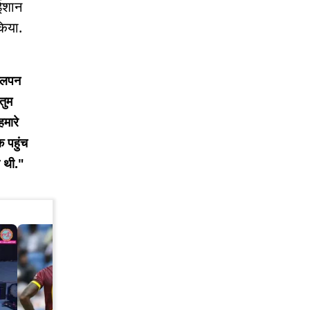
 ईशान
किया.
ागलपन
तुम
हमारे
 पहुंच
ी थी."