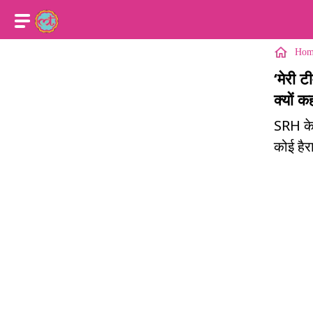
Hom
‘मेरी 
क्यों क
SRH के 
कोई हैर