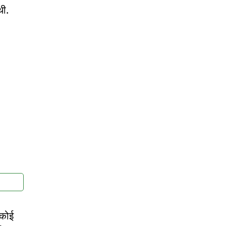
थी.
 कोई