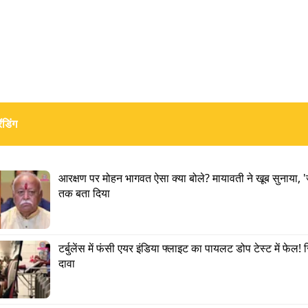
ंडिंग
ें:
कोच रिकी पोटिंग ने बता दिया, क्यों पंजाब किंग्स को हराना इतना
आरक्षण पर मोहन भागवत ऐसा क्या बोले? मायावती ने खूब सुनाया, 'ज
तक बता दिया
ा शतक RR के काम न आया. SRH ने जबरदस्त बैटिंग करते हुए 22
ेट 5 विकेट खोकर ही पूरा कर लिया. हैदराबाद के टॉप स्कोरर ईश
टर्बुलेंस में फंसी एयर इंडिया फ्लाइट का पायलट डोप टेस्ट में फेल! रिपो
. उन्होंने 31 गेंदों पर 74 रनों की धुआंधार पारी खेली.
दावा
ॉर्म में हैं सूर्यवंशी