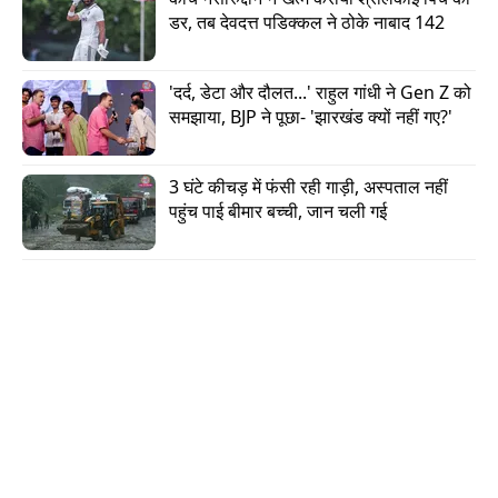
डर, तब देवदत्त पडिक्कल ने ठोके नाबाद 142
'दर्द, डेटा और दौलत...' राहुल गांधी ने Gen Z को 
समझाया, BJP ने पूछा- 'झारखंड क्यों नहीं गए?'
3 घंटे कीचड़ में फंसी रही गाड़ी, अस्पताल नहीं 
पहुंच पाई बीमार बच्ची, जान चली गई
WTC फाइनल की उम्मीदें ज्यादा तो नहीं?
अब आते हैं कड़वी सच्चाई पर. टीम इंडिया फिलहाल WTC
की पॉइंट्स टेबल में छठे नंबर पर है. 9 मैचों में 4 जीत और 4
हार. गणित कहता है कि अगर बुमराह दसों उंगलियों से विकेट
भी चटका लें, तब भी फाइनल की राह बहुत पथरीली है.
श्रीलंका और न्यूजीलैंड को उनके घर में हराना और फिर