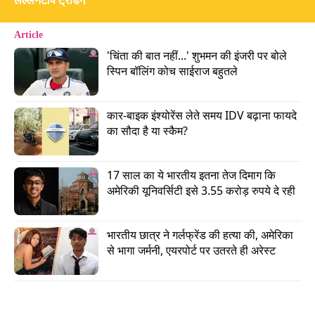
लल्लनटॉप ट्रेंडिंग
Article
'चिंता की बात नहीं...' शुभमन की इंजरी पर बोले 
स्पिन बॉलिंग कोच साईराज बहुतले
कार-बाइक इंश्योरेंस लेते समय IDV बढ़ाना फायदे 
का सौदा है या स्कैम?
क्लासेन ने खेली तूफानी पारी
17 साल का ये भारतीय इतना तेज दिमाग कि 
अमेरिकी यूनिवर्सिटी इसे 3.55 करोड़ रुपये दे रही
RCB के खिलाफ मैच में हेनरिक क्लासेन ने तूफानी पारी
खेली. उन्होंने 24 गेंदों पर 51 रन बनाए. इस शानदार पारी में
भारतीय छात्र ने गर्लफ्रेंड की हत्या की, अमेरिका 
क्लासेन ने 2 चौके और 5 छक्के जड़े. IPL 2026 में यह
से भागा जर्मनी, एयरपोर्ट पर उतरते ही अरेस्ट
उनकी छठी फिफ्टी है. उनकी इस धमाकेदार पारी के चलते
सनराइजर्स की टीम अपनी इनिंग्स में 4 विकेट पर 255 रन
बनाने में सफल रही.