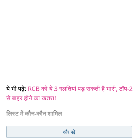
ये भी पढ़ें:
RCB को ये 3 गलतियां पड़ सकती हैं भारी, टॉप-2
से बाहर होने का खतरा!
लिस्ट में कौन-कौन शामिल
इससे पहले, ऋषभ पंत के नाम IPL के एक सीजन में मिडिल
और पढ़ें
ऑर्डर में सबसे ज्यादा रन बनाने का रिकॉर्ड दर्ज था. पंत ने