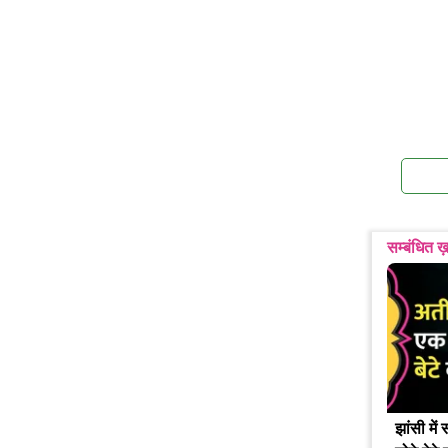
सम्बंधित ख़
झांसी मे