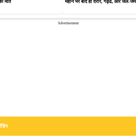
 की मौत
महीने भर बाद ही दरार, गड्ढे, और जल-जम
Advertisement
ंडिंग