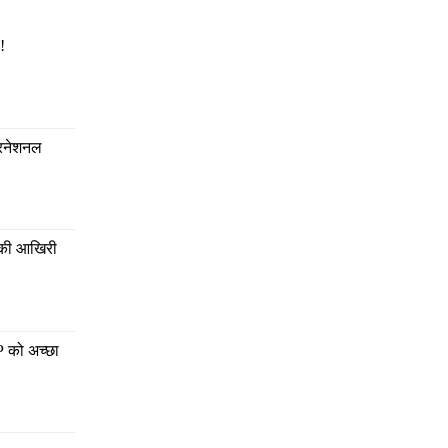
!
टरनेशनल 
 की आखिरी 
P को अच्छा 