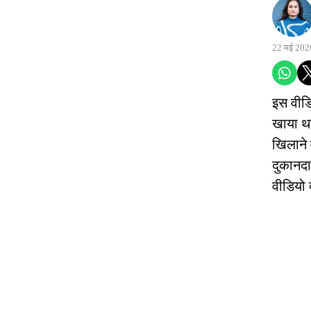
22 मई 202
इस वीडिय
खाया था
खिलाने 
दुकानदा
वीडियो द