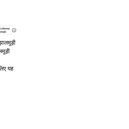
 झालमुड़ी
मुड़ी
 लिए यह