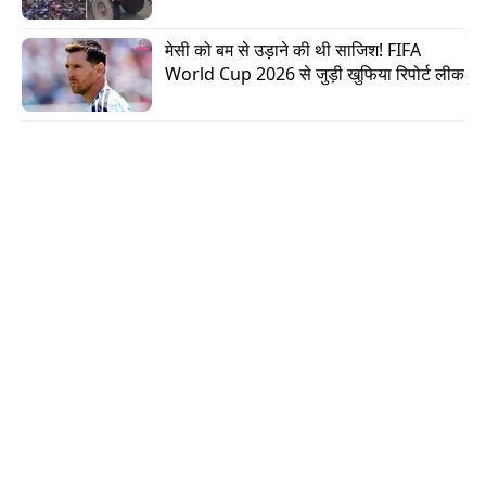
“रोड के दूसरी तरफ, नीरज नाम का एक व्यक्ति पिछले 15
मेसी को बम से उड़ाने की थी साजिश! FIFA 
सालों से रह रहा है. जब 7 लोगों का ग्रुप रोड पर बात कर
World Cup 2026 से जुड़ी खुफिया रिपोर्ट लीक
रहा था, तो नीरज नीचे आया और उस ग्रुप से बहस करने
लगा. फिर अचानक, उसने पांडव के सीने की तरफ हथियार
तान दिया और गोली चला दी. एक गोली पांडव कुमार के सीने
को भेदती हुई निकल गई और पीछे मोटरसाइकिल पर बैठे कृष्ण
के पेट के दाहिने हिस्से में जा लगी.”
घटना के चश्मदीद और बर्थडे पार्टी के मेजबान रूपेश कुमार ने
बताया,
“पांडव और कृष्ण, दोनों ही मेरे बेटे की बर्थडे पार्टी में आए थे.
जब वे वहां से जा रहे थे, तभी नीरज वहां आ पहुंचा और उन
दोनों से उसका झगड़ा हो गया. उसने उन्हें गालियां दीं, और