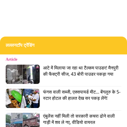
(स्कूटी और मोटरसाइकिल पर) रूपेश के साथ सड़क पर खड़े
होकर बातें कर रहे थे."
Advertisement
लल्लनटॉप ट्रेंडिंग
Article
आटे में मिलाया जा रहा था टैल्कम पाउडर! मैनपुरी 
की फैक्ट्री सीज, 43 बोरी पाउडर पकड़ा गया
फंगस वाली सब्जी, एक्सपायर्ड मीट... बेंगलुरु के 5-
स्टार होटल की हालत देख सर पकड़ लेंगे!
एंबुलेंस नहीं मिली तो सरकारी कचरा ढोने वाली 
बयान में आगे कहा गया,
गाड़ी में शव ले गए, वीडियो वायरल