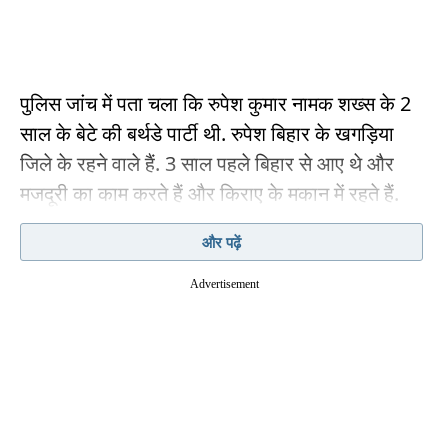
पुलिस जांच में पता चला कि रुपेश कुमार नामक शख्स के 2
साल के बेटे की बर्थडे पार्टी थी. रुपेश बिहार के खगड़िया
जिले के रहने वाले हैं. 3 साल पहले बिहार से आए थे और
मजदूरी का काम करते हैं और किराए के मकान में रहते हैं.
कथित तौर पर केक काटने के बाद लगभग 20 लोगों की भीड़
और पढ़ें
धीरे-धीरे छंटने लगी.
Advertisement
DCP द्वारका कुशल पाल सिंह ने बताया,
"लगभग रात 2 बजे, 13 लोग (जिनमें 2 बच्चे भी शामिल थे)
उबर कैब से जाने के लिए मेन रोड पर आए और वहां से जाने
लगे. कुछ लोगों के उबर टैक्सी से चले जाने के बाद, 6 लोग