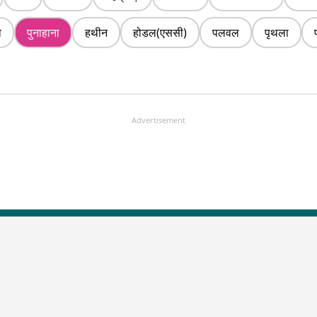
ा
पुनाहाना
हथीन
होडल(एससी)
पलवल
पृथला
Advertisement
LallanKhas News
Entertainment New
Hindi Satire & Humor
Entertainment News Hindi
Lallankhas Specials
Top stories Cinema
Breaking News
Entertainment Special New