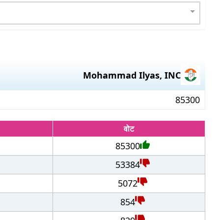
Mohammad Ilyas
,
INC
85300
वोट
85300
53384
5072
854