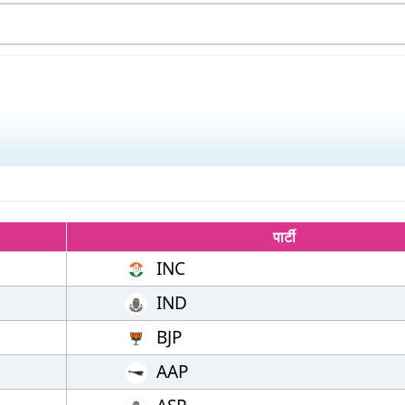
पार्टी
INC
IND
BJP
AAP