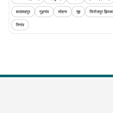
बादशाहपुर
गुड़गांव
सोहना
नूंह
फिरोजपुर झिरक
तिगांव
Top Shows
The Lallantop Show
Duniyadaari
Guest in the Newsroom