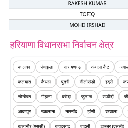
RAKESH KUMAR
TOFIQ
MOHD IRSHAD
हरियाणा विधानसभा निर्वाचन क्षेत्र
कालका
पंचकूला
नारायणगढ़
अंबाला कैंट
अंबा
कलयात
कैथल
पुंडरी
नीलोखेड़ी
इंद्री
क
सोनीपत
गोहाना
बरोदा
जुलाना
सफीदों
जी
आदमपुर
उकलाना
नारनौंद
हांसी
बरवाला
कलानौर (एससी)
बहादुरगढ़
बादली
झज्जर (एससी)