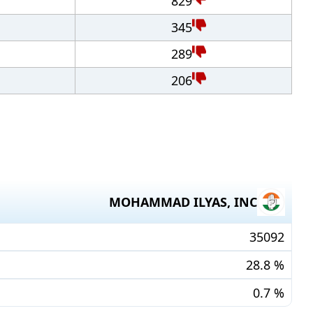
829
345
289
206
MOHAMMAD ILYAS
,
INC
35092
28.8
%
0.7
%