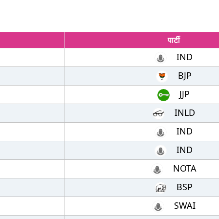
पार्टी
IND
BJP
JJP
INLD
IND
IND
NOTA
BSP
SWAI