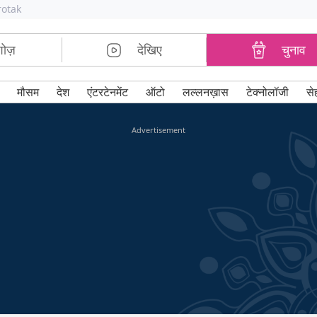
rotak
शोज़
देखिए
चुनाव
मौसम
देश
एंटरटेनमेंट
ऑटो
लल्लनख़ास
टेक्नोलॉजी
से
Advertisement