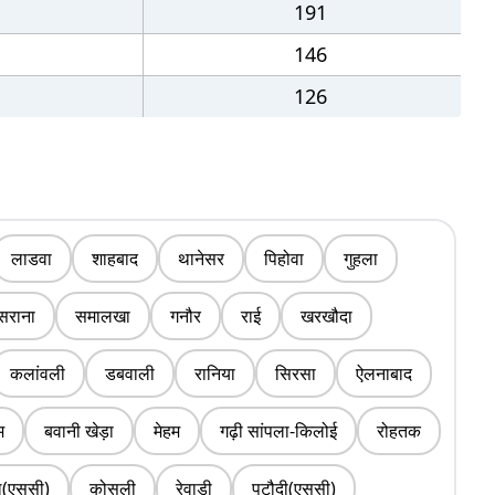
191
146
126
लाडवा
शाहबाद
थानेसर
पिहोवा
गुहला
सराना
समालखा
गनौर
राई
खरखौदा
कलांवली
डबवाली
रानिया
सिरसा
ऐलनाबाद
म
बवानी खेड़ा
मेहम
गढ़ी सांपला-किलोई
रोहतक
ल(एससी)
कोसली
रेवाड़ी
पटौदी(एससी)