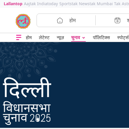
Lallantop
Aajtak
Indiatoday
Sportstak
Newstak
Mumbai Tak
Ast
होम
⌄
चुनाव
होम
लेटेस्ट
न्यूज़
पॉलिटिक्स
स्पोर्ट्स