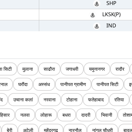
SHP
LKSK(P)
IND
ला सिटी
मुलाना
साढौरा
जगाधरी
यमुनानगर
रादौर
रनाल
घरौंदा
अस्संध
पानीपत ग्रामीण
पानीपत सिटी
इ
ंद
उचाना कलां
नरवाना
टोहाना
फतेहाबाद
रतिया
हिसार
नलवा
लोहारू
बधरा
दादरी
भिवानी
तोशा
बेरी
अटेली
महेंद्रगढ़
नारनौल
नांगल चौधरी
बाव