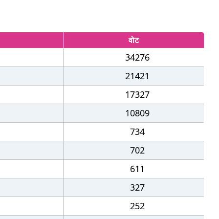
वोट
34276
21421
17327
10809
734
702
611
327
252