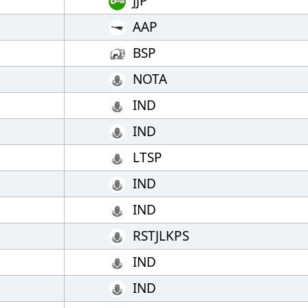
JJP
AAP
BSP
NOTA
IND
IND
LTSP
IND
IND
RSTJLKPS
IND
IND