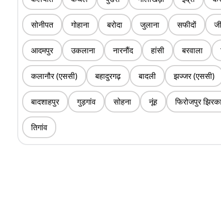
सोनीपत
गोहाना
बरोदा
जुलाना
सफीदों
जी
आदमपुर
उकलाना
नारनौंद
हांसी
बरवाला
कलानौर (एससी)
बहादुरगढ़
बादली
झज्जर (एससी)
बादशाहपुर
गुड़गांव
सोहना
नूंह
फिरोजपुर झिरक
तिगांव