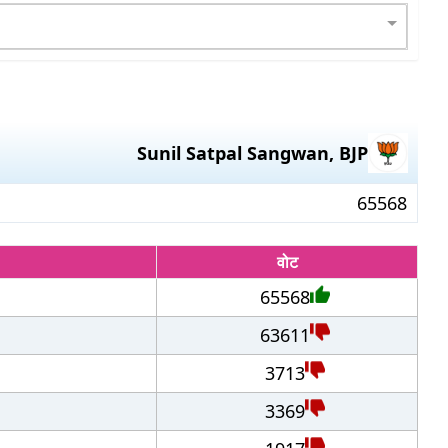
Sunil Satpal Sangwan
,
BJP
65568
वोट
65568
63611
3713
3369