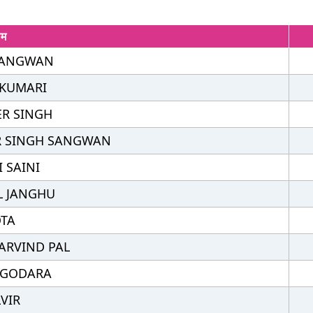
ाम
SANGWAN
 KUMARI
R SINGH
R SINGH SANGWAN
 SAINI
L JANGHU
TA
ARVIND PAL
 GODARA
VIR