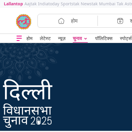
Lallantop
Aajtak
Indiatoday
Sportstak
Newstak
Mumbai Tak
Ast
होम
⌄
चुनाव
होम
लेटेस्ट
न्यूज़
पॉलिटिक्स
स्पोर्ट्स