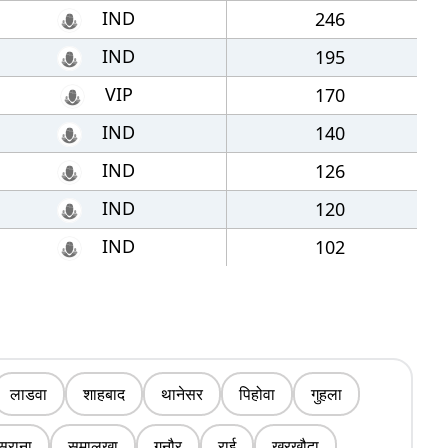
IND
246
IND
195
VIP
170
IND
140
IND
126
IND
120
IND
102
लाडवा
शाहबाद
थानेसर
पिहोवा
गुहला
सराना
समालखा
गनौर
राई
खरखौदा