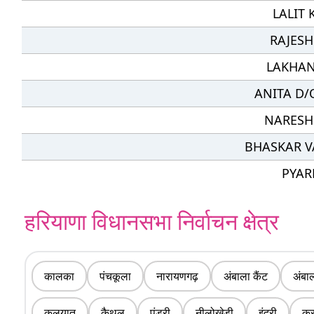
LALIT
RAJESH
LAKHAN
ANITA D/
NARESH
BHASKAR V
PYAR
हरियाणा विधानसभा निर्वाचन क्षेत्र
कालका
पंचकूला
नारायणगढ़
अंबाला कैंट
अंबा
कलयात
कैथल
पुंडरी
नीलोखेड़ी
इंद्री
क