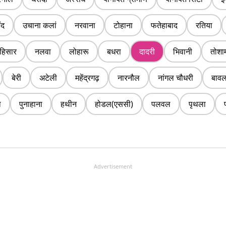
ंद
उचाना कलां
नरवाना
टोहाना
फतेहाबाद
रतिया
हिसार
नलवा
लोहारू
बधरा
दादरी
भिवानी
तोशा
बेरी
अटेली
महेंद्रगढ़
नारनौल
नांगल चौधरी
बाव
ा
पुनाहाना
हथीन
होडल(एससी)
पलवल
पृथला
Advertisement