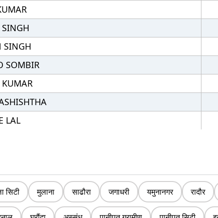
 KUMAR
 SINGH
 SINGH
O SOMBIR
 KUMAR
ASHISHTHA
E LAL
ला सिटी
मुलाना
साढौरा
जगाधरी
यमुनानगर
रादौर
रनाल
घरौंदा
अस्संध
पानीपत ग्रामीण
पानीपत सिटी
इ