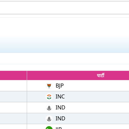
पार्टी
BJP
INC
IND
IND