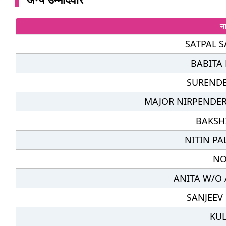
न
SATPAL 
BABITA
SURENDE
MAJOR NIRPENDE
BAKSHI
NITIN PA
NO
ANITA W/O 
SANJEEV
KUL