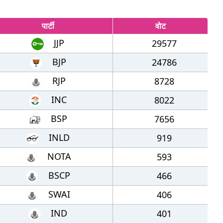
पार्टी
वोट
JJP
29577
BJP
24786
RJP
8728
INC
8022
BSP
7656
INLD
919
NOTA
593
BSCP
466
SWAI
406
IND
401