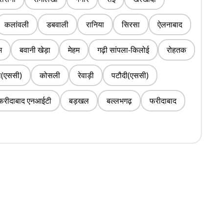
कलांवली
डबवाली
रानिया
सिरसा
ऐलनाबाद
म
बवानी खेड़ा
मेहम
गढ़ी सांपला-किलोई
रोहतक
ल(एससी)
कोसली
रेवाड़ी
पटौदी(एससी)
फरीदाबाद एनआईटी
बड़खल
बल्लभगढ़
फरीदाबाद