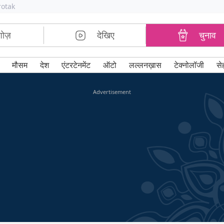
rotak
शोज़
देखिए
चुनाव
मौसम
देश
एंटरटेनमेंट
ऑटो
लल्लनख़ास
टेक्नोलॉजी
से
Advertisement