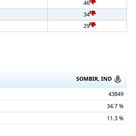
46
34
29
SOMBIR
,
IND
43849
34.7
%
11.3
%