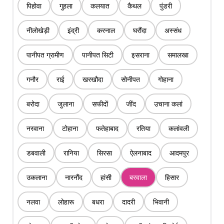
पिहोवा
गुहला
कलयात
कैथल
पुंडरी
नीलोखेड़ी
इंद्री
करनाल
घरौंदा
अस्संध
पानीपत ग्रामीण
पानीपत सिटी
इसराना
समालखा
गनौर
राई
खरखौदा
सोनीपत
गोहाना
बरोदा
जुलाना
सफीदों
जींद
उचाना कलां
नरवाना
टोहाना
फतेहाबाद
रतिया
कलांवली
डबवाली
रानिया
सिरसा
ऐलनाबाद
आदमपुर
उकलाना
नारनौंद
हांसी
बरवाला
हिसार
नलवा
लोहारू
बधरा
दादरी
भिवानी