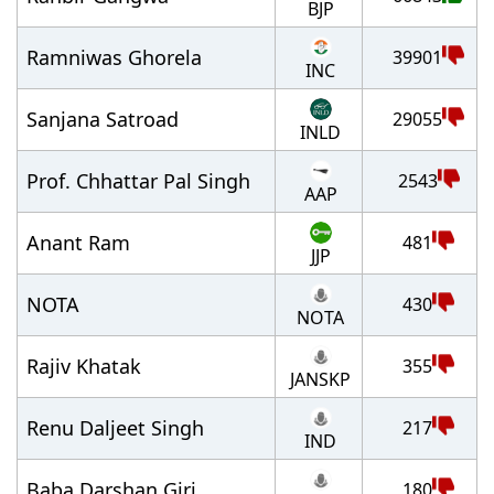
BJP
Ramniwas Ghorela
39901
INC
Sanjana Satroad
29055
INLD
Prof. Chhattar Pal Singh
2543
AAP
Anant Ram
481
JJP
NOTA
430
NOTA
Rajiv Khatak
355
JANSKP
Renu Daljeet Singh
217
IND
Baba Darshan Giri
180