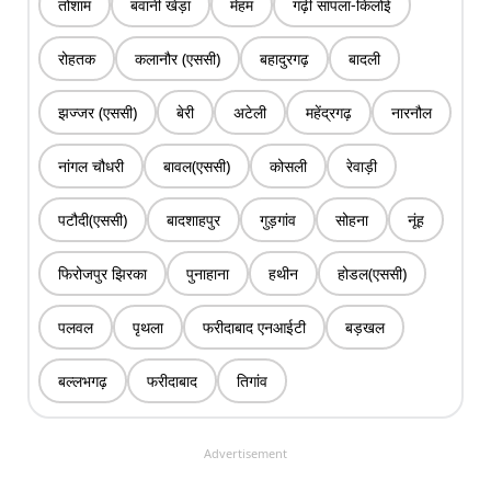
तोशाम
बवानी खेड़ा
मेहम
गढ़ी सांपला-किलोई
रोहतक
कलानौर (एससी)
बहादुरगढ़
बादली
झज्जर (एससी)
बेरी
अटेली
महेंद्रगढ़
नारनौल
नांगल चौधरी
बावल(एससी)
कोसली
रेवाड़ी
पटौदी(एससी)
बादशाहपुर
गुड़गांव
सोहना
नूंह
फिरोजपुर झिरका
पुनाहाना
हथीन
होडल(एससी)
पलवल
पृथला
फरीदाबाद एनआईटी
बड़खल
बल्लभगढ़
फरीदाबाद
तिगांव
Advertisement