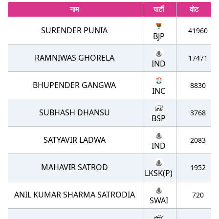
नाम
पार्टी
वोट
SURENDER PUNIA
41960
BJP
RAMNIWAS GHORELA
17471
IND
BHUPENDER GANGWA
8830
INC
SUBHASH DHANSU
3768
BSP
SATYAVIR LADWA
2083
IND
MAHAVIR SATROD
1952
LKSK(P)
ANIL KUMAR SHARMA SATRODIA
720
SWAI