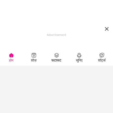
Advertisement
होम
शोज़
फटाफट
सुनिए
शॉर्ट्स
Top Shows
LallanKhas News
Entertainment
News
The Lallantop Show
Hindi Satire & Humor
Duniyadaari
Lallankhas Specials
Guest in the
Breaking News
Entertainment News
Newsroom
Top Political News
Hindi
Netanagri
Hindi
Top stories Cinema
Lallantop Baithki
Top History News
Entertainment Special
Kharcha Paani
Real Stories News
News
Aasan Bhasha Mein
Latest Political News
Top movies series
Social List
Top Literature News
review
Tarikh
Top Persons News
Latest Entertainment