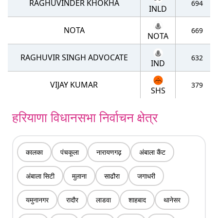
RAGHUVINDER KHOKHA
694
INLD
NOTA
669
NOTA
RAGHUVIR SINGH ADVOCATE
632
IND
VIJAY KUMAR
379
SHS
हरियाणा विधानसभा निर्वाचन क्षेत्र
कालका
पंचकूला
नारायणगढ़
अंबाला कैंट
अंबाला सिटी
मुलाना
साढौरा
जगाधरी
यमुनानगर
रादौर
लाडवा
शाहबाद
थानेसर