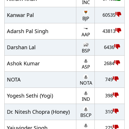
INC
Kanwar Pal
60535
BJP
Adarsh Pal Singh
43813
AAP
Darshan Lal
6436
BSP
Ashok Kumar
2684
ASP
NOTA
749
NOTA
Yogesh Sethi (Yogi)
398
IND
Dr. Nitesh Chopra (Honey)
310
BSCP
Yajuvinder Singh
275