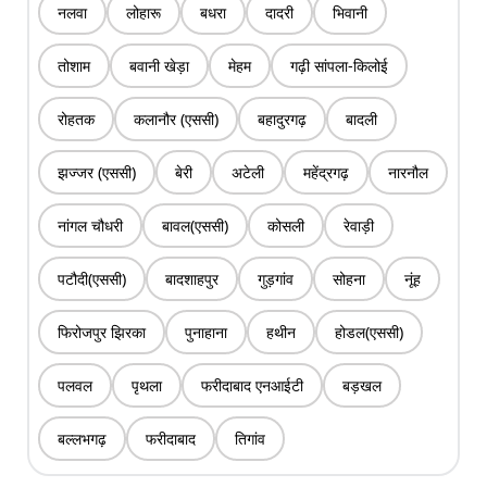
नलवा
लोहारू
बधरा
दादरी
भिवानी
तोशाम
बवानी खेड़ा
मेहम
गढ़ी सांपला-किलोई
रोहतक
कलानौर (एससी)
बहादुरगढ़
बादली
झज्जर (एससी)
बेरी
अटेली
महेंद्रगढ़
नारनौल
नांगल चौधरी
बावल(एससी)
कोसली
रेवाड़ी
पटौदी(एससी)
बादशाहपुर
गुड़गांव
सोहना
नूंह
फिरोजपुर झिरका
पुनाहाना
हथीन
होडल(एससी)
पलवल
पृथला
फरीदाबाद एनआईटी
बड़खल
बल्लभगढ़
फरीदाबाद
तिगांव