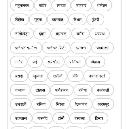
यमुनानगर
रादौर
लाडवा
शाहबाद
थानेसर
पिहोवा
गुहला
कलयात
कैथल
पुंडरी
नीलोखेड़ी
इंद्री
करनाल
घरौंदा
अस्संध
पानीपत ग्रामीण
पानीपत सिटी
इसराना
समालखा
गनौर
राई
खरखौदा
सोनीपत
गोहाना
बरोदा
जुलाना
सफीदों
जींद
उचाना कलां
नरवाना
टोहाना
फतेहाबाद
रतिया
कलांवली
डबवाली
रानिया
सिरसा
ऐलनाबाद
आदमपुर
उकलाना
नारनौंद
हांसी
बरवाला
हिसार