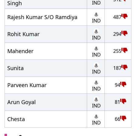
IND
Singh
Rajesh Kumar S/O Ramdiya
487
IND
Rohit Kumar
294
IND
Mahender
255
IND
Sunita
187
IND
Parveen Kumar
94
IND
Arun Goyal
81
IND
Chesta
66
IND