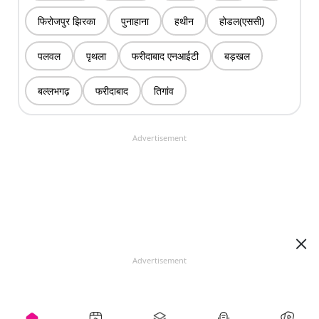
फिरोजपुर झिरका
पुनाहाना
हथीन
होडल(एससी)
पलवल
पृथला
फरीदाबाद एनआईटी
बड़खल
बल्लभगढ़
फरीदाबाद
तिगांव
Advertisement
Advertisement