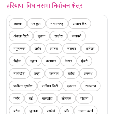
हरियाणा विधानसभा निर्वाचन क्षेत्र
कालका
पंचकूला
नारायणगढ़
अंबाला कैंट
अंबाला सिटी
मुलाना
साढौरा
जगाधरी
यमुनानगर
रादौर
लाडवा
शाहबाद
थानेसर
पिहोवा
गुहला
कलयात
कैथल
पुंडरी
नीलोखेड़ी
इंद्री
करनाल
घरौंदा
अस्संध
पानीपत ग्रामीण
पानीपत सिटी
इसराना
समालखा
गनौर
राई
खरखौदा
सोनीपत
गोहाना
बरोदा
जुलाना
सफीदों
जींद
उचाना कलां