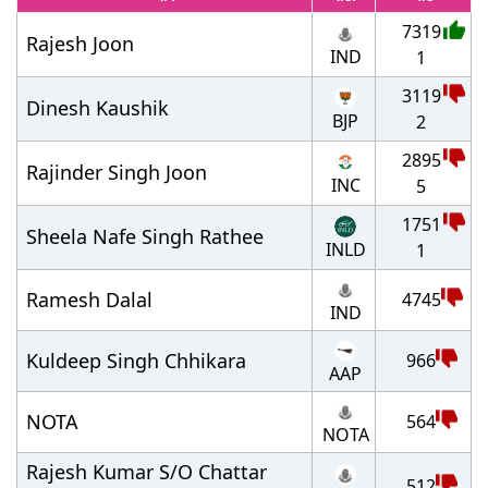
7319
Rajesh Joon
IND
1
3119
Dinesh Kaushik
BJP
2
2895
Rajinder Singh Joon
INC
5
1751
Sheela Nafe Singh Rathee
INLD
1
Ramesh Dalal
4745
IND
Kuldeep Singh Chhikara
966
AAP
NOTA
564
NOTA
Rajesh Kumar S/O Chattar
512