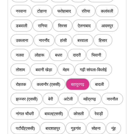
नरवाना
टोहाना
फतेहाबाद
रतिया
कलांवली
डबवाली
रानिया
सिरसा
ऐलनाबाद
आदमपुर
उकलाना
नारनौंद
हांसी
बरवाला
हिसार
नलवा
लोहारू
बधरा
दादरी
भिवानी
तोशाम
बवानी खेड़ा
मेहम
गढ़ी सांपला-किलोई
रोहतक
कलानौर (एससी)
बहादुरगढ़
बादली
झज्जर (एससी)
बेरी
अटेली
महेंद्रगढ़
नारनौल
नांगल चौधरी
बावल(एससी)
कोसली
रेवाड़ी
पटौदी(एससी)
बादशाहपुर
गुड़गांव
सोहना
नूंह