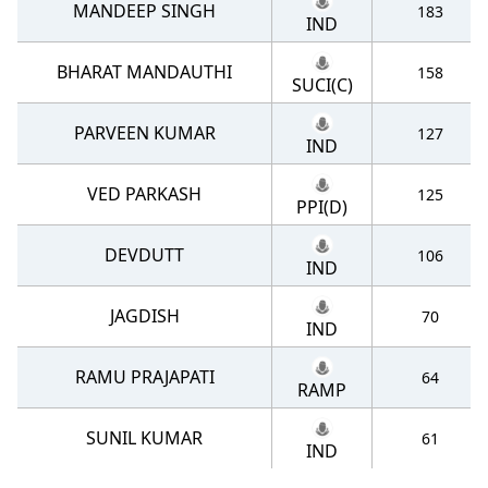
MANDEEP SINGH
183
IND
BHARAT MANDAUTHI
158
SUCI(C)
PARVEEN KUMAR
127
IND
VED PARKASH
125
PPI(D)
DEVDUTT
106
IND
JAGDISH
70
IND
RAMU PRAJAPATI
64
RAMP
SUNIL KUMAR
61
IND