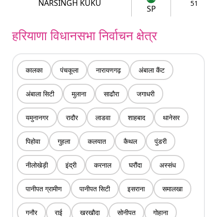
NARSINGH KUKU
51
SP
हरियाणा विधानसभा निर्वाचन क्षेत्र
कालका
पंचकूला
नारायणगढ़
अंबाला कैंट
अंबाला सिटी
मुलाना
साढौरा
जगाधरी
यमुनानगर
रादौर
लाडवा
शाहबाद
थानेसर
पिहोवा
गुहला
कलयात
कैथल
पुंडरी
नीलोखेड़ी
इंद्री
करनाल
घरौंदा
अस्संध
पानीपत ग्रामीण
पानीपत सिटी
इसराना
समालखा
गनौर
राई
खरखौदा
सोनीपत
गोहाना