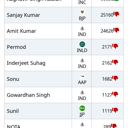
INC
Sanjay Kumar
25160
BJP
Amit Kumar
24626
IND
Permod
2171
INLD
Inderjeet Suhag
2162
IND
Sonu
1682
AAP
Gowardhan Singh
1127
IND
Sunil
1119
JJP
NOTA
289