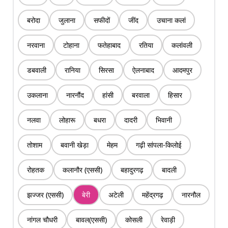
बरोदा
जुलाना
सफीदों
जींद
उचाना कलां
नरवाना
टोहाना
फतेहाबाद
रतिया
कलांवली
डबवाली
रानिया
सिरसा
ऐलनाबाद
आदमपुर
उकलाना
नारनौंद
हांसी
बरवाला
हिसार
नलवा
लोहारू
बधरा
दादरी
भिवानी
तोशाम
बवानी खेड़ा
मेहम
गढ़ी सांपला-किलोई
रोहतक
कलानौर (एससी)
बहादुरगढ़
बादली
झज्जर (एससी)
बेरी
अटेली
महेंद्रगढ़
नारनौल
नांगल चौधरी
बावल(एससी)
कोसली
रेवाड़ी