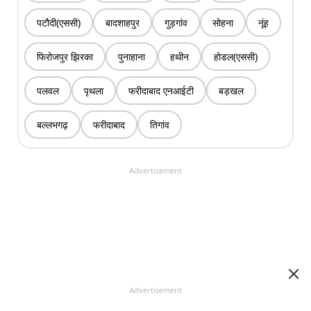
पटौदी(एससी)
बादशाहपुर
गुड़गांव
सोहना
नूंह
फिरोजपुर झिरका
पुनाहाना
हथीन
होडल(एससी)
पलवल
पृथला
फरीदाबाद एनआईटी
बड़खल
बल्लभगढ़
फरीदाबाद
तिगांव
Advertisement
Advertisement