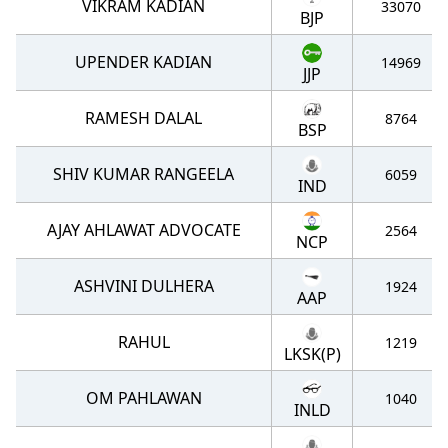
VIKRAM KADIAN
33070
BJP
UPENDER KADIAN
14969
JJP
RAMESH DALAL
8764
BSP
SHIV KUMAR RANGEELA
6059
IND
AJAY AHLAWAT ADVOCATE
2564
NCP
ASHVINI DULHERA
1924
AAP
RAHUL
1219
LKSK(P)
OM PAHLAWAN
1040
INLD