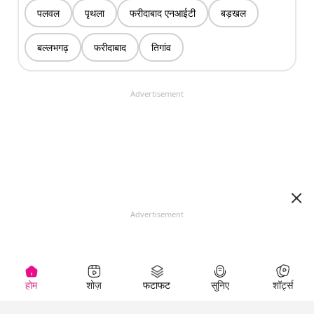
पलवल
पृथला
फरीदाबाद एनआईटी
बड़खल
बल्लभगढ़
फरीदाबाद
तिगांव
Advertisement
Advertisement
होम
शोज़
फटाफट
सुनिए
शॉर्ट्स