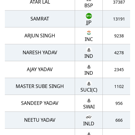
ATAR LAL
37387
BSP
SAMRAT
13191
JJP
ARJUN SINGH
9238
INC
NARESH YADAV
4278
IND
AJAY YADAV
2345
IND
MASTER SUBE SINGH
1102
SUCI(C)
SANDEEP YADAV
956
SWAI
NEETU YADAV
666
INLD