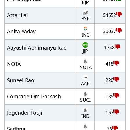
BJP
Attar Lal
54652
BSP
Anita Yadav
30037
INC
Aayushi Abhimanyu Rao
1748
JJP
NOTA
418
NOTA
Suneel Rao
220
AAP
Comrade Om Parkash
185
SUCI
Jogender Fouji
167
IND
Sadhna
76