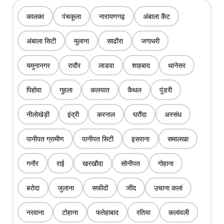
कालका
पंचकूला
नारायणगढ़
अंबाला कैंट
अंबाला सिटी
मुलाना
साढौरा
जगाधरी
यमुनानगर
रादौर
लाडवा
शाहबाद
थानेसर
पिहोवा
गुहला
कलयात
कैथल
पुंडरी
नीलोखेड़ी
इंद्री
करनाल
घरौंदा
अस्संध
पानीपत ग्रामीण
पानीपत सिटी
इसराना
समालखा
गनौर
राई
खरखौदा
सोनीपत
गोहाना
बरोदा
जुलाना
सफीदों
जींद
उचाना कलां
नरवाना
टोहाना
फतेहाबाद
रतिया
कलांवली