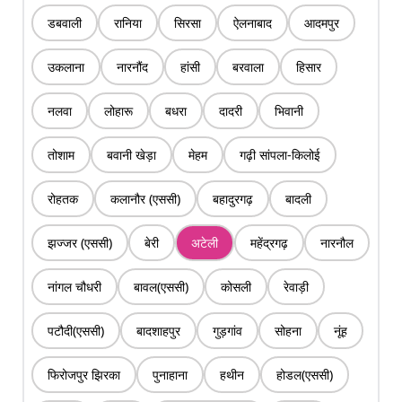
डबवाली
रानिया
सिरसा
ऐलनाबाद
आदमपुर
उकलाना
नारनौंद
हांसी
बरवाला
हिसार
नलवा
लोहारू
बधरा
दादरी
भिवानी
तोशाम
बवानी खेड़ा
मेहम
गढ़ी सांपला-किलोई
रोहतक
कलानौर (एससी)
बहादुरगढ़
बादली
झज्जर (एससी)
बेरी
अटेली
महेंद्रगढ़
नारनौल
नांगल चौधरी
बावल(एससी)
कोसली
रेवाड़ी
पटौदी(एससी)
बादशाहपुर
गुड़गांव
सोहना
नूंह
फिरोजपुर झिरका
पुनाहाना
हथीन
होडल(एससी)