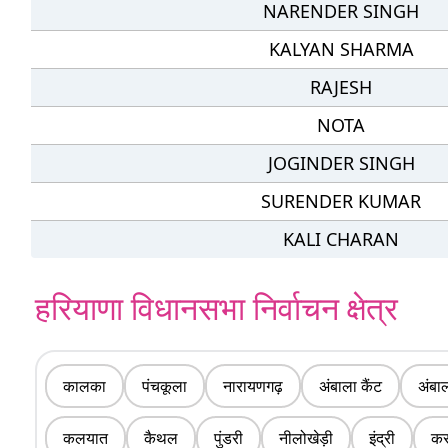
NARENDER SINGH
KALYAN SHARMA
RAJESH
NOTA
JOGINDER SINGH
SURENDER KUMAR
KALI CHARAN
हरियाणा विधानसभा निर्वाचन क्षेत्र
कालका
पंचकूला
नारायणगढ़
अंबाला कैंट
अंबा
कलयात
कैथल
पुंडरी
नीलोखेड़ी
इंद्री
क