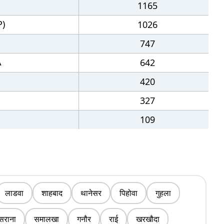
1165
P)
1026
747
A
642
420
327
109
लाडवा
शाहबाद
थानेसर
पिहोवा
गुहला
सराना
समालखा
गनौर
राई
खरखौदा