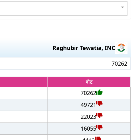
Raghubir Tewatia
,
INC
70262
वोट
70262
49721
22023
16055