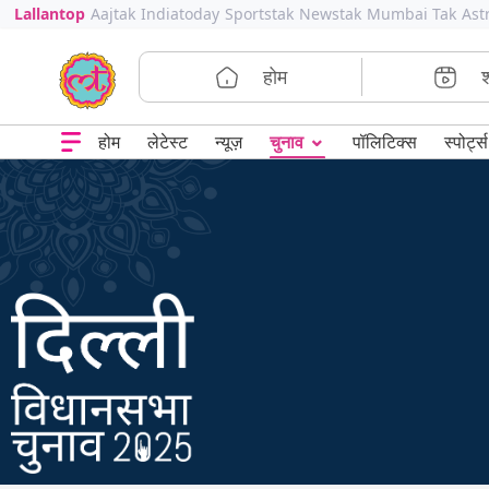
Lallantop
Aajtak
Indiatoday
Sportstak
Newstak
Mumbai Tak
Ast
होम
⌄
चुनाव
होम
लेटेस्ट
न्यूज़
पॉलिटिक्स
स्पोर्ट्स