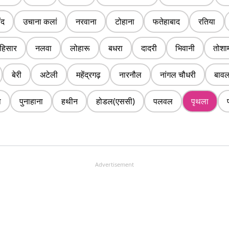
ंद
उचाना कलां
नरवाना
टोहाना
फतेहाबाद
रतिया
हिसार
नलवा
लोहारू
बधरा
दादरी
भिवानी
तोशा
बेरी
अटेली
महेंद्रगढ़
नारनौल
नांगल चौधरी
बाव
ा
पुनाहाना
हथीन
होडल(एससी)
पलवल
पृथला
Advertisement