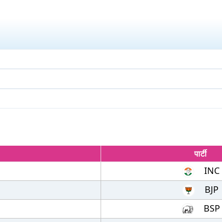
पार्टी
INC
BJP
BSP