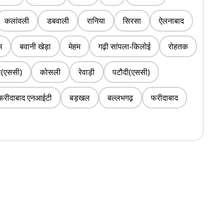
कलांवली
डबवाली
रानिया
सिरसा
ऐलनाबाद
म
बवानी खेड़ा
मेहम
गढ़ी सांपला-किलोई
रोहतक
ल(एससी)
कोसली
रेवाड़ी
पटौदी(एससी)
फरीदाबाद एनआईटी
बड़खल
बल्लभगढ़
फरीदाबाद