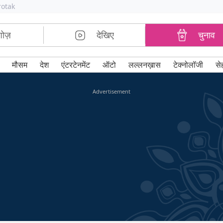
rotak
शोज़
देखिए
चुनाव
मौसम
देश
एंटरटेनमेंट
ऑटो
लल्लनख़ास
टेक्नोलॉजी
से
Advertisement