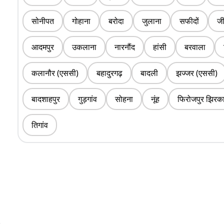
सोनीपत
गोहाना
बरोदा
जुलाना
सफीदों
जी
आदमपुर
उकलाना
नारनौंद
हांसी
बरवाला
कलानौर (एससी)
बहादुरगढ़
बादली
झज्जर (एससी)
बादशाहपुर
गुड़गांव
सोहना
नूंह
फिरोजपुर झिरक
तिगांव