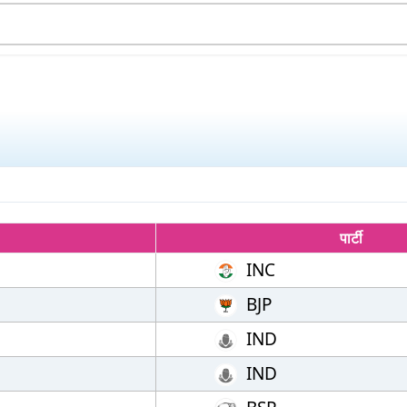
पार्टी
INC
BJP
IND
IND