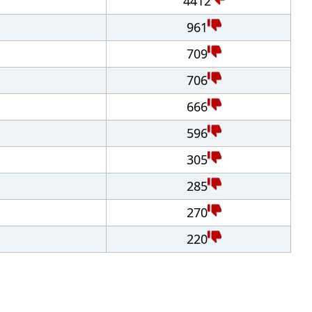
4412
961
709
706
666
596
305
285
270
220