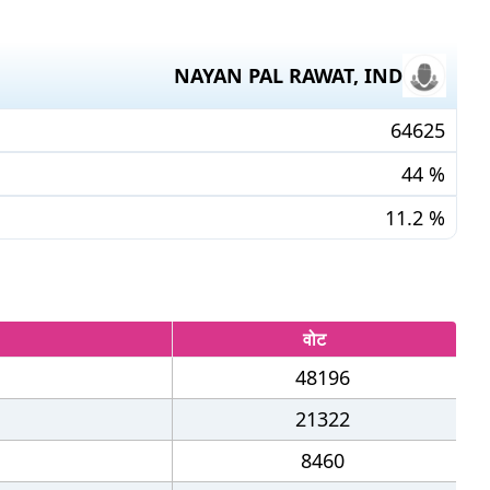
NAYAN PAL RAWAT
,
IND
64625
44
%
11.2
%
वोट
48196
21322
8460