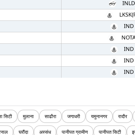
INLD
LKSK(
IND
NOT
IND
IND
IND
ला सिटी
मुलाना
साढौरा
जगाधरी
यमुनानगर
रादौर
रनाल
घरौंदा
अस्संध
पानीपत ग्रामीण
पानीपत सिटी
इ