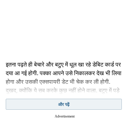
इतना पढ़ते ही बेचारे और बटुए में धूल खा रहे डेबिट कार्ड पर
दया आ गई होगी. पक्का आपने उसे निकालकर देख भी लिया
होगा और उसकी एक्सपायरी डेट भी चेक कर ली होगी.
दुखद, क्योंकि ये सब करके कुछ नहीं होने वाला. बटुए में पड़े
डेबिट कार्ड पर बीमा मिलने से रहा. इसके लिए आपको कम से
और पढ़ें
कम 90 दिन में एक लेनदेन करना होगा.
Advertisement
लेनदेन से मतलब कुछ भी कर लीजिए. चाहें तो शॉपिंग कर