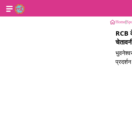
|
Home
Spo
RCB के
चेतावन
भुवनेश्
प्रदर्श