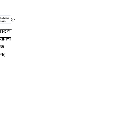
ाइटन्स
 सामना
सिक
जगह