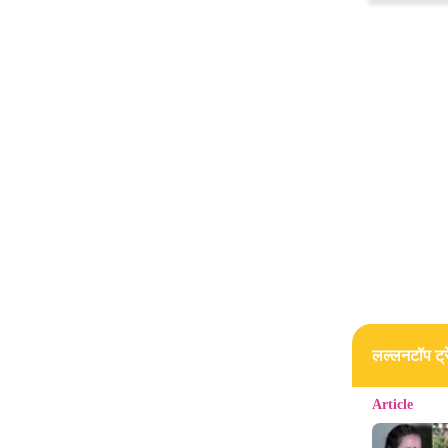
लल्लनटॉप ट्रे
Article