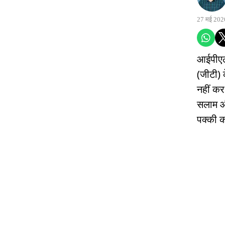
27 मई 202
आईपीएल 
(जीटी) 
नहीं कर
सलाम औ
पक्की 