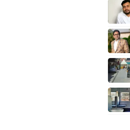
मैंने प
कर दी थी
कप भी अ
करना बं
सूर्यकु
से 270 
सीरीज मे
वीडियो:
लोग क्य