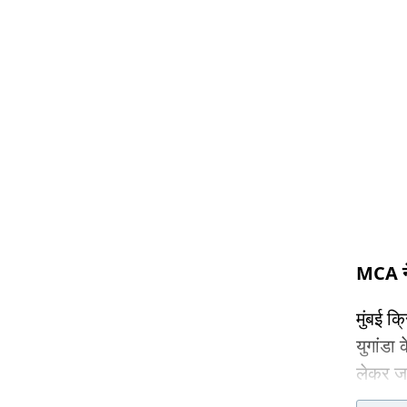
MCA ने
मुंबई क
युगांडा
लेकर जब