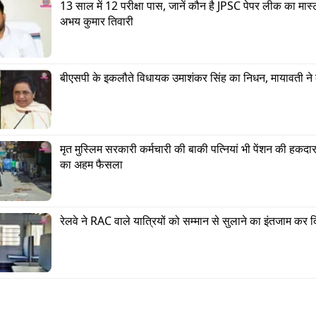
13 साल में 12 परीक्षा पास, जानें कौन है JPSC पेपर लीक का मास्ट
अभय कुमार तिवारी
बीएसपी के इकलौते विधायक उमाशंकर सिंह का निधन, मायावती ने 
ूरे सीजन काफी मेहनत की है. मैंने साल की शुरुआत से पहले ही मेहनत 
. न्यूजीलैंड सीरीज में मैं प्लेयर ऑफ द सीरीज रहा. मेरे हिसाब से मेर
च्छा रहा. इसके बाद IPL आया, जहां रन नहीं आए. लेकिन मैंने मे
मृत मुस्लिम सरकारी कर्मचारी की बाकी पत्नियां भी पेंशन की हकदा
द नहीं किया.
का अहम फैसला
मार यादव ने इस सीजन 13 मैच खेले हैं. इस दौरान उन्होंने 20.76
रन बनाए. IPL के बाद अफगानिस्तान की टीम भारत के दौरे पर आ
रेलवे ने RAC वाले यात्रियों को सम्मान से सुलाने का इंतजाम कर द
ं T20 मैच नहीं होंगे. ऐसे में सूर्यकुमार की वापसी में अभी समय है.
 ट्रैविस हेड की पत्नी ने विराट पर क्या आरोप लगाए? सोशल मीडि
ा लिख रहे?