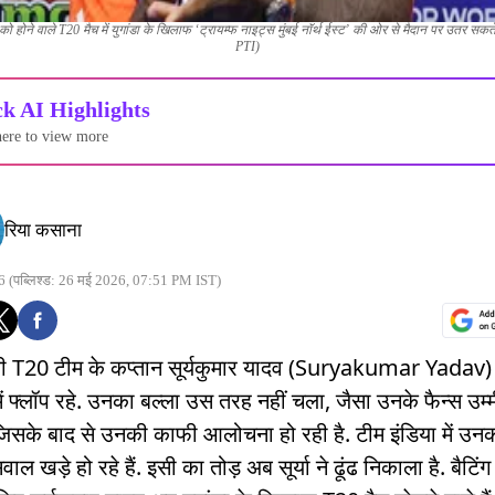
 को होने वाले T20 मैच में युगांडा के खिलाफ ‘ट्रायम्फ नाइट्स मुंबई नॉर्थ ईस्ट’ की ओर से मैदान पर उतर सकते
PTI)
k AI Highlights
here to view more
रिया कसाना
6
(पब्लिश्ड: 26 मई 2026, 07:51 PM IST)
ी T20 टीम के कप्तान सूर्यकुमार यादव (Suryakumar Yadav)
ं फ्लॉप रहे. उनका बल्ला उस तरह नहीं चला, जैसा उनके फैन्स उम
 जिसके बाद से उनकी काफी आलोचना हो रही है. टीम इंडिया में उ
ाल खड़े हो रहे हैं. इसी का तोड़ अब सूर्या ने ढूंढ निकाला है. बैटिंग 