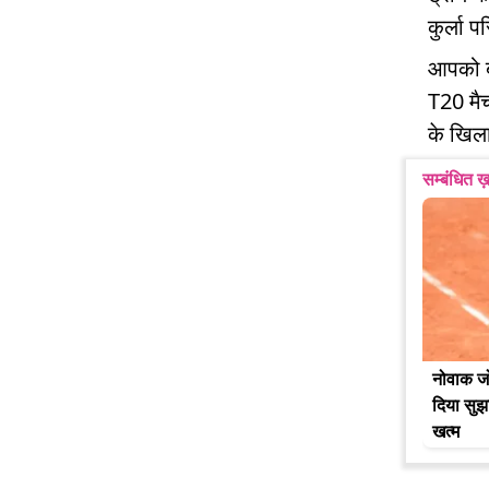
कुर्ला 
आपको बत
T20 मैच
के खिला
सम्बंधित ख़
नोवाक जो
दिया सुझाव
खत्म