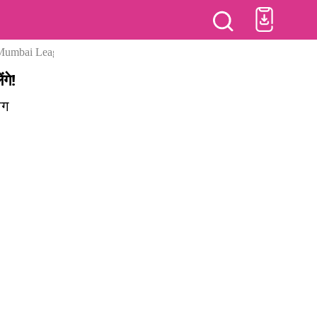
 Mumbai League
गे!
ीग