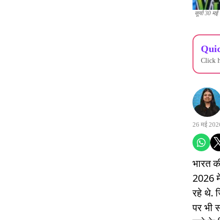
सूर्या 30 मई
Quic
Click 
26 मई 202
भारत क
2026 मे
रहे थे.
पर भी सव