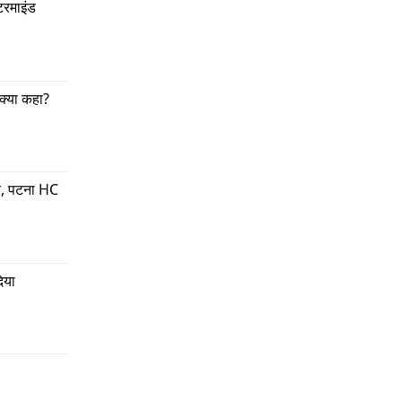
रमाइंड 
क्या कहा?
शुरू
ा वर्ल्ड
हनत
र, पटना HC 
 की औसत
एगी. इस
िया
या पर