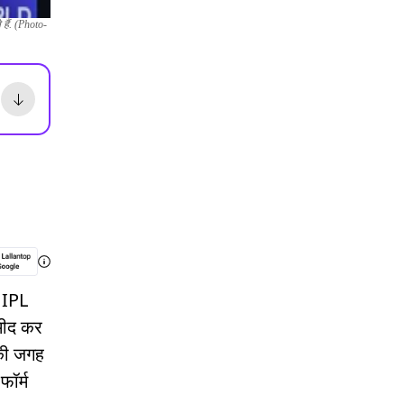
 हैं. (Photo-
 IPL
्मीद कर
नकी जगह
फॉर्म