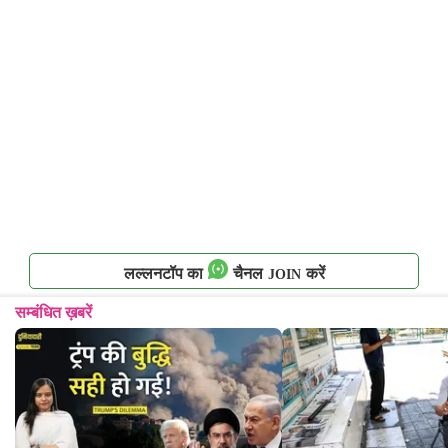
लल्लनटॉप का
चैनल
करें
JOIN
सम्बंधित ख़बरें