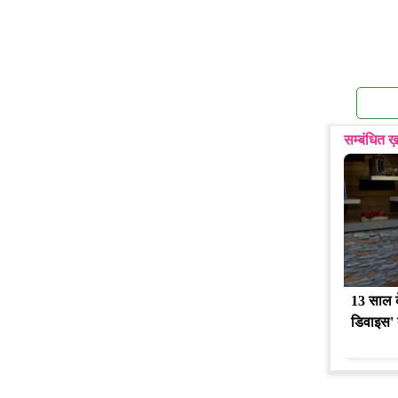
सम्बंधित ख़
13 साल के
डिवाइस' 