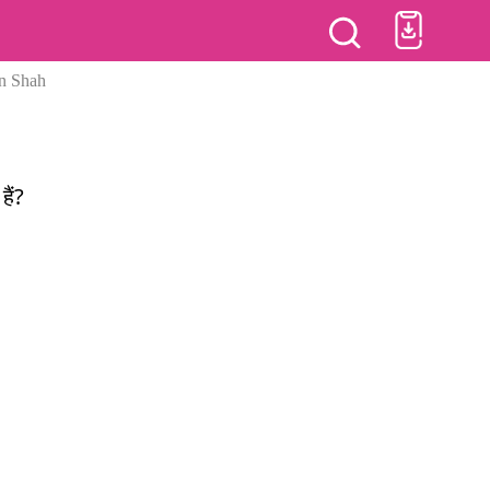
n Shah
हैं?