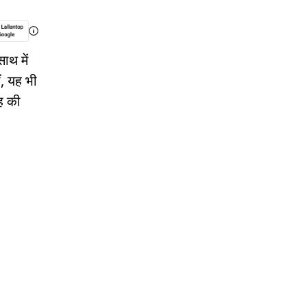
साथ में
ं, यह भी
ाह की