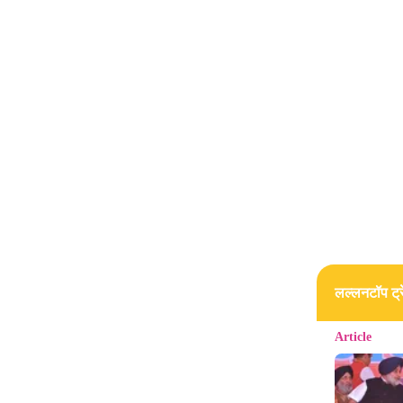
लल्लनटॉप ट्रे
Article