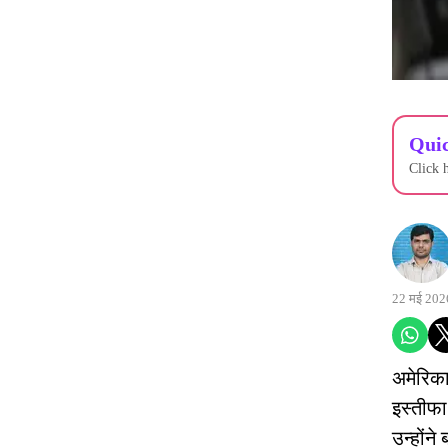
Quic
Click 
22 मई 202
अमेरिका
इस्तीफा 
उन्होंन