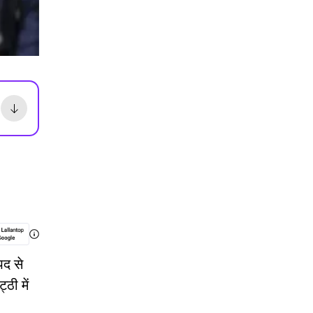
पद से
ठी में