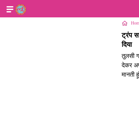
Hom
ट्रंप स
दिया
तुलसी ग
देकर अप
मानती ह