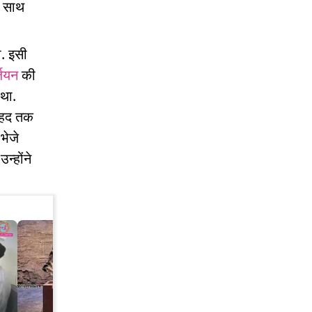
े साथ
ा. इसी
जियन
की
 था.
ी हद तक
भेजे
न्होंने