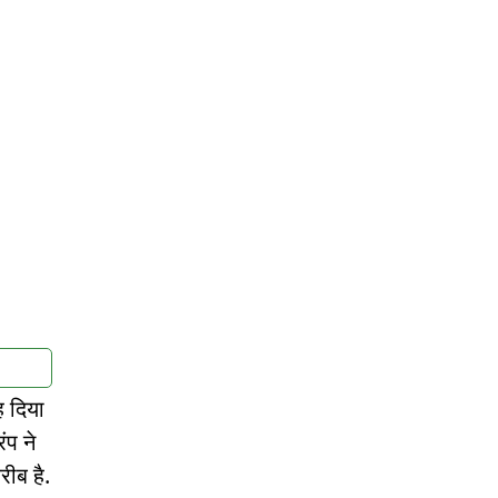
ह दिया
ंप ने
ीब है.