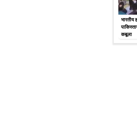
भारतीय ह
पाकिस्ता
कबूला