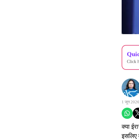
Quic
Click 
1 जून 202
क्या ईर
इसलिए क