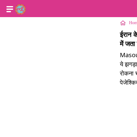
Hom
ईरान क
में जता
Masoud
ये झगड़
रोकना चा
पेजेश्क