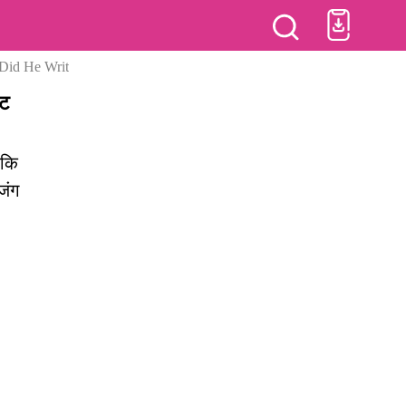
id He Write in His Final Post?
्ट
 कि
जंग