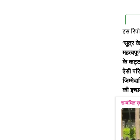
इस रिपोर
‘सूत्र 
महत्वपू
के कट्टर
ऐसी परि
जिम्मेदा
की इच्छ
सम्बंधित ख़