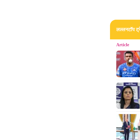
लल्लनटॉप ट्रे
Article