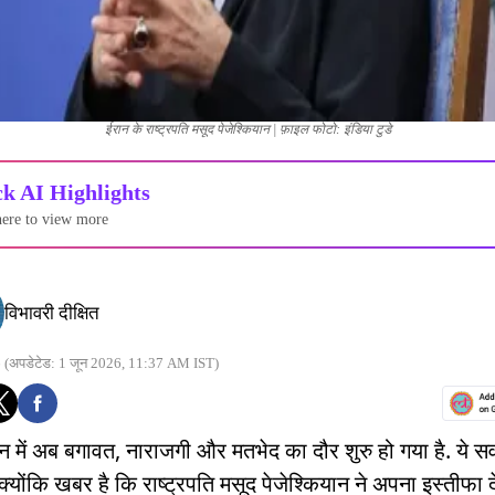
ईरान के राष्ट्रपति मसूद पेजेश्कियान | फ़ाइल फोटो: इंडिया टुडे
k AI Highlights
here to view more
विभावरी दीक्षित
6
(अपडेटेड: 1 जून 2026, 11:37 AM IST)
ान में अब बगावत, नाराजगी और मतभेद का दौर शुरु हो गया है. ये स
्योंकि खबर है कि राष्ट्रपति मसूद पेजेश्कियान ने अपना इस्तीफा द