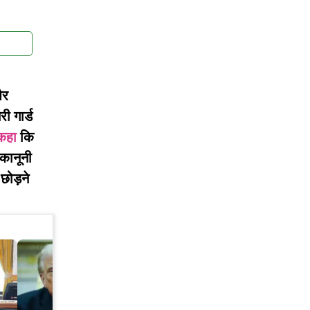
और
ी गार्ड
कहा
कि
कानूनी
 छोड़ने