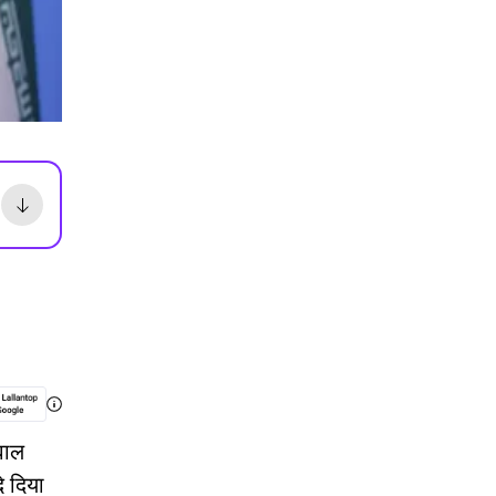
वाल
े दिया