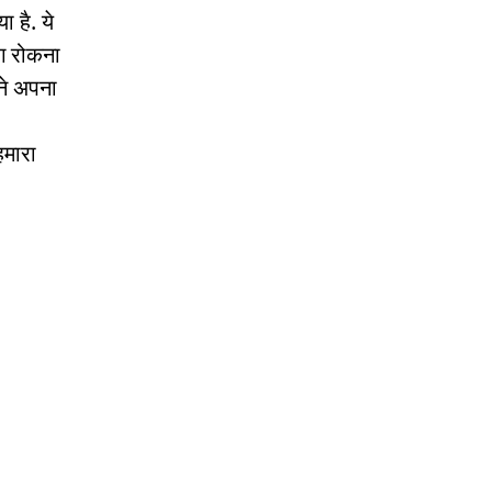
ा है. ये
ंग रोकना
 ने अपना
हमारा