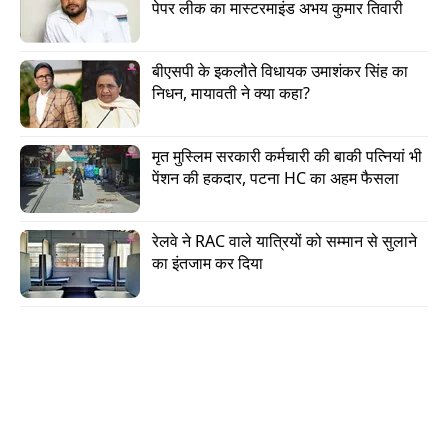
पेपर लीक का मास्टरमाइंड अभय कुमार तिवारी
(फोटो: इंडिया टुडे)
बीएसपी के इकलौते विधायक उमाशंकर सिंह का 
निधन, मायावती ने क्या कहा?
करीब चार दिन तक चली सियासी उठापटक के बाद
आखिरकार TVK ने बहुमत का जादुई आंकड़ा जुटा लिया.
मृत मुस्लिम सरकारी कर्मचारी की बाकी पत्नियां भी 
इंडिया टुडे की
रिपोर्ट
के मुताबिक, विजय ने शनिवार, 9 मई
पेंशन की हकदार, पटना HC का अहम फैसला
को चौथी बार राज्यपाल से मुलाकात की और 120 विधायकों
के समर्थन वाला पत्र सौंपा. इसके बाद राज्यपाल ने उन्हें
रेलवे ने RAC वाले यात्रियों को सम्मान से सुलाने 
सरकार बनाने का न्यौता दिया. टीवीके प्रमुख विजय को 13
का इंतजाम कर दिया
मई तक विधानसभा में अपना बहुमत साबित करना होगा.