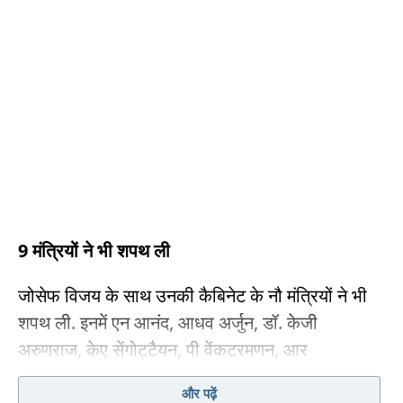
9 मंत्रियों ने भी शपथ ली
जोसेफ विजय के साथ उनकी कैबिनेट के नौ मंत्रियों ने भी
शपथ ली. इनमें एन आनंद, आधव अर्जुन, डॉ. केजी
अरुणराज, केए सेंगोट्टैयन, पी वेंकटरमणन, आर
निर्मलकुमार, राजमोहन, डॉ. टीके प्रभु और एस कीर्तन का
और पढ़ें