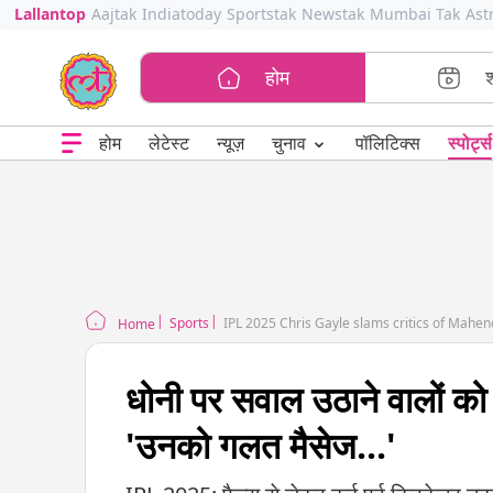
Lallantop
Aajtak
Indiatoday
Sportstak
Newstak
Mumbai Tak
Ast
होम
⌄
चुनाव
होम
लेटेस्ट
न्यूज़
पॉलिटिक्स
स्पोर्ट्स
Sports
IPL 2025 Chris Gayle slams critics of Mahe
Home
धोनी पर सवाल उठाने वालों को 
'उनको गलत मैसेज...'