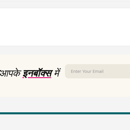
आपके
इनबॉक्स
में