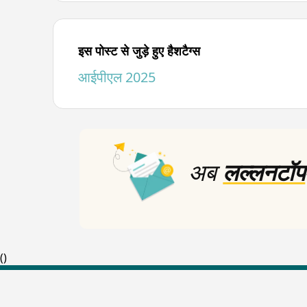
0
seconds
of
2
minutes,
इस पोस्ट से जुड़े हुए हैशटैग्स
46
seconds
Volume
आईपीएल 2025
90%
अब
लल्लनटॉप
(
)