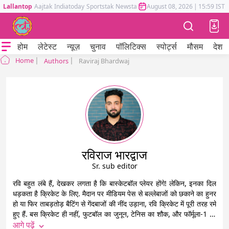
Lallantop
Aajtak
Indiatoday
Sportstak
Newstak
Mumbai Tak
August 08, 2026
Astrotak
|
15:59 IST
होम
लेटेस्ट
न्यूज़
चुनाव
पॉलिटिक्स
स्पोर्ट्स
मौसम
देश
Home
Authors
Raviraj Bhardwaj
रविराज भारद्वाज
Sr. sub editor
रवि बहुत लंबे हैं, देखकर लगता है कि बास्केटबॉल प्लेयर होंगे! लेकिन, इनका दिल
धड़कता है क्रिकेट के लिए. मैदान पर मीडियम पेस से बल्लेबाजों को छकाने का हुनर
हो या फिर ताबड़तोड़ बैटिंग से गेंदबाजों की नींद उड़ाना, रवि क्रिकेट में पूरी तरह रमे
हुए हैं. बस क्रिकेट ही नहीं, फुटबॉल का जुनून, टेनिस का शौक, और फॉर्मूला-1 की
रफ्तार का नशा, ये सब इनके खून में दौड़ता है. न्यूज़रूम में अक्सर रियल मैड्रिड की
आगे पढ़ें