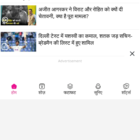
अजीत आगरकर ने विराट और रोहित को क्यों दी
चेतावनी, क्या है पूरा मामला?
दिल्ली टेस्ट में यशस्वी का कमाल, शतक जड़ सचिन-
ब्रेडमैन की लिस्ट में हुए शामिल
Advertisement
होम
शोज़
फटाफट
सुनिए
शॉर्ट्स
Top Shows
LallanKhas News
Entertainment
News
The Lallantop Show
Hindi Satire & Humor
Duniyadaari
Lallankhas Specials
Guest in the
Breaking News
Entertainment News
Newsroom
Top Political News
Hindi
Netanagri
Hindi
Top stories Cinema