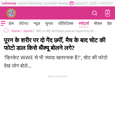
Lallantop
Aajtak
Indiatoday
Sportstak
Newstak
Mumbai Tak
August 07, 2026
Astrotak
|
14:10 IST
होम
लेटेस्ट
न्यूज़
चुनाव
पॉलिटिक्स
स्पोर्ट्स
मौसम
देश
Sports
IND vs WI: Nicholas pooran injured by bradon king shot and arshdeep singh ball
Home
पूरन के शरीर पर दो गेंद छपीं, मैच के बाद चोट की
फोटो डाल किसे थैंक्यू बोलने लगे?
'क्रिकेट WWE से भी ज्यादा खतरनाक है?', चोट की फोटो
देख लोग बोले...
Advertisement