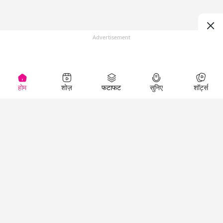
Advertisement
होम
शोज़
फटाफट
सुनिए
शॉर्ट्स
(
)
Top Shows
LallanKhas News
Entertainment
News
The Lallantop Show
Hindi Satire & Humor
Duniyadaari
Lallankhas Specials
Guest in the
Breaking News
Entertainment News
Newsroom
Top Political News
Hindi
Netanagri
Hindi
Top stories Cinema
Lallantop Baithki
Top History News
Entertainment Special
Kharcha Paani
Real Stories News
News
Aasan Bhasha Mein
Latest Political News
Top movies series
Social List
Top Literature News
review
Tarikh
Top Persons News
Latest Entertainment
Sehat
Top Profiles
News
The Cinema Show
Viral News
Business News
Technology
Top News