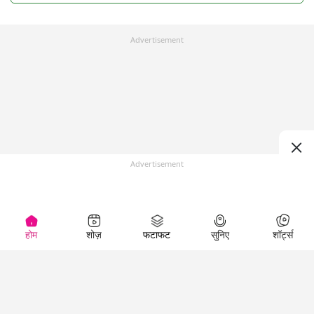
Advertisement
Advertisement
होम
शोज़
फटाफट
सुनिए
शॉर्ट्स
Top Shows
LallanKhas News
Entertainment
News
The Lallantop Show
Hindi Satire & Humor
Duniyadaari
Lallankhas Specials