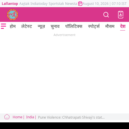
Lallantop
Aajtak
Indiatoday
Sportstak
Newstak
Mumbai Tak
August 10, 2026
Astrotak
|
07:10 IST
होम
लेटेस्ट
न्यूज़
चुनाव
पॉलिटिक्स
स्पोर्ट्स
मौसम
देश
Advertisement
Home
India
Pune Violence: Chhatrapati Shivaji's statue vandalised, mosque pelted with stones