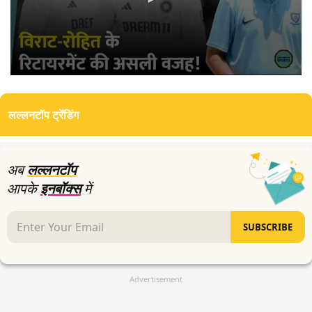
0
seconds
of
लल्लनटॉप ट्रेंडिंग
2
minutes,
55
seconds
अब
लल्लनटॉप
आपके
इनबॉक्स
में
SUBSCRIBE
Advertisement