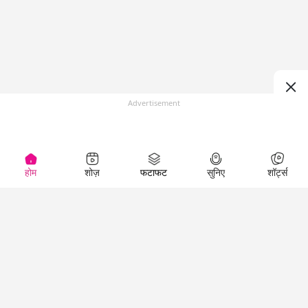
Advertisement
होम
शोज़
फटाफट
सुनिए
शॉर्ट्स
(
)
Top Shows
LallanKhas News
Entertainment
News
The Lallantop Show
Hindi Satire & Humor
Duniyadaari
Lallankhas Specials
Guest in the
Breaking News
Entertainment News
Newsroom
Top Political News
Hindi
Netanagri
Hindi
Top stories Cinema
Lallantop Baithki
Top History News
Entertainment Special
Kharcha Paani
Real Stories News
News
Aasan Bhasha Mein
Latest Political News
Top movies series
Social List
Top Literature News
review