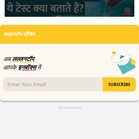
0
seconds
of
लल्लनटॉप ट्रेंडिंग
14
minutes,
13
seconds
अब
लल्लनटॉप
आपके
इनबॉक्स
में
SUBSCRIBE
Advertisement