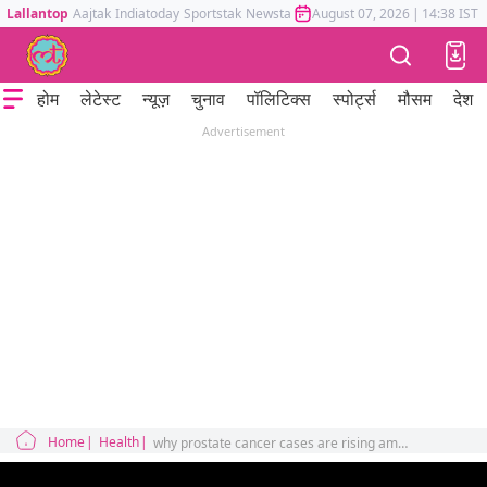
Lallantop
Aajtak
Indiatoday
Sportstak
Newstak
Mumbai Tak
August 07, 2026
Astrotak
|
14:38 IST
होम
लेटेस्ट
न्यूज़
चुनाव
पॉलिटिक्स
स्पोर्ट्स
मौसम
देश
Advertisement
Home
Health
why prostate cancer cases are rising among urban indian males sehat