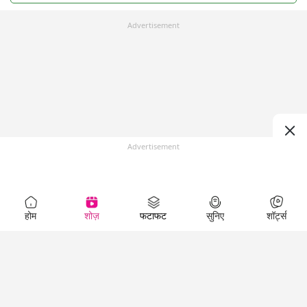
Advertisement
Advertisement
होम
शोज़
फटाफट
सुनिए
शॉर्ट्स
Top Shows
LallanKhas News
Entertainment
News
The Lallantop Show
Hindi Satire & Humor
Duniyadaari
Lallankhas Specials
Guest in the
Breaking News
Entertainment News
Newsroom
Top Political News
Hindi