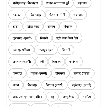
श्रीगुफवाड़ा-बिजबेहरा
शांगुस-अनंतनाग पूर्व
पहलगाम
इंदरवल
किश्तवाड़
पैडर-नागसेनी
भदरवाह
डोडा
डोडा वेस्ट
रामबन
बनिहाल
गुलाबगढ़ (एसटी)
रियासी
श्री माता वैष्णो देवी
उधमपुर पश्चिम
उधमपुर ईस्ट
चिनानी
रामनगर (एससी)
बनी
बिलावर
बसोहली
जसरोटा
कठुआ (एससी)
हीरानगर
रामगढ़ (एससी)
साम्बा
विजयपुर
बिशनह (एससी)
सुचेतगढ़ (एससी)
आर. एस. पुरा-जम्मू दक्षिण
बहू
जम्मू ईस्ट
नगरोटा