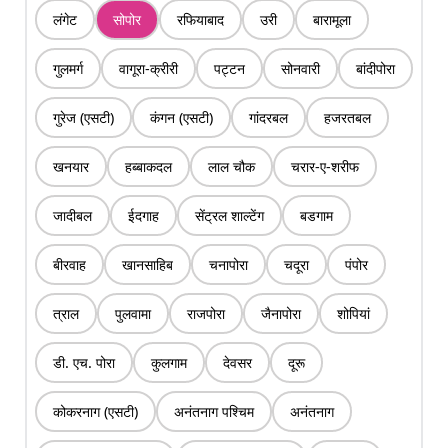
लंगेट
सोपोर
रफियाबाद
उरी
बारामूला
गुलमर्ग
वागूरा-क्रीरी
पट्टन
सोनवारी
बांदीपोरा
गुरेज (एसटी)
कंगन (एसटी)
गांदरबल
हजरतबल
खनयार
हब्बाकदल
लाल चौक
चरार-ए-शरीफ
जादीबल
ईदगाह
सेंट्रल शाल्टेंग
बडगाम
बीरवाह
खानसाहिब
चनापोरा
चदूरा
पंपोर
त्राल
पुलवामा
राजपोरा
जैनापोरा
शोपियां
डी. एच. पोरा
कुलगाम
देवसर
दूरू
कोकरनाग (एसटी)
अनंतनाग पश्चिम
अनंतनाग