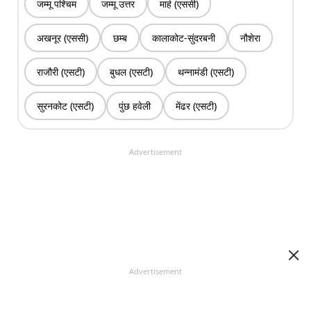
जम्मू पश्चिम
जम्मू उत्तर
मार्ह (एससी)
अखनूर (एससी)
छम्ब
कालाकोट-सुंदरबनी
नौशेरा
राजौरी (एसटी)
बुधल (एसटी)
थन्नामंडी (एसटी)
सुरनकोट (एसटी)
पुंछ हवेली
मेंढर (एसटी)
Advertisement
Advertisement