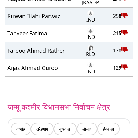
JKAADP
Rizwan Illahi Parvaiz
258
IND
Tanveer Fatima
215
IND
Farooq Ahmad Rather
178
RLD
Aijaz Ahmad Guroo
129
IND
जम्मू कश्मीर विधानसभा निर्वाचन क्षेत्र
कर्णाह
त्रेहगाम
कुपवाड़ा
लोलाब
हंदवाड़ा