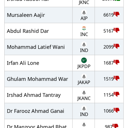
JKNC
Mursaleen Aajir
6619
AIP
Abdul Rashid Dar
5167
INC
Mohammad Latief Wani
2099
IND
Irfan Ali Lone
1687
JKPDP
Ghulam Mohammad War
1519
JAKAP
Irshad Ahmad Tantray
1154
JKANC
Dr Farooz Ahmad Ganai
1066
IND
Dr Manzoor Ahmad Bhat
987