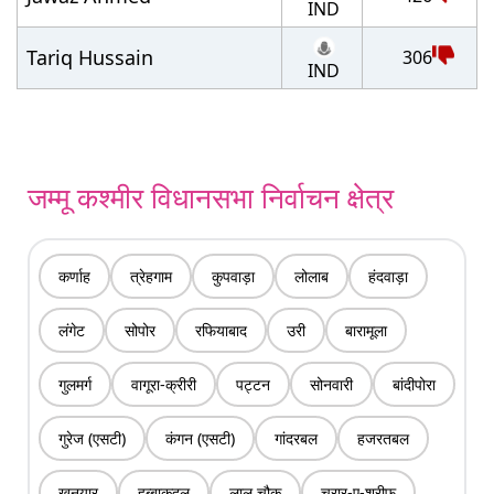
IND
Tariq Hussain
306
IND
जम्मू कश्मीर विधानसभा निर्वाचन क्षेत्र
कर्णाह
त्रेहगाम
कुपवाड़ा
लोलाब
हंदवाड़ा
लंगेट
सोपोर
रफियाबाद
उरी
बारामूला
गुलमर्ग
वागूरा-क्रीरी
पट्टन
सोनवारी
बांदीपोरा
गुरेज (एसटी)
कंगन (एसटी)
गांदरबल
हजरतबल
खनयार
हब्बाकदल
लाल चौक
चरार-ए-शरीफ