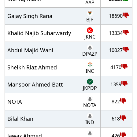
AAP
Gajay Singh Rana
18690
BJP
Khalid Najib Suharwardy
13334
JKNC
Abdul Majid Wani
10027
DPAZP
Sheikh Riaz Ahmed
4170
INC
Mansoor Ahmed Batt
1359
JKPDP
NOTA
822
NOTA
Bilal Khan
618
IND
Jawaz Ahmed
426