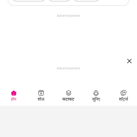
Advertisement
Advertisement
होम
शोज़
फटाफट
सुनिए
शॉर्ट्स
Top Shows
LallanKhas News
Entertainment
News
The Lallantop Show
Hindi Satire & Humor
Duniyadaari
Lallankhas Specials
Guest in the
Breaking News
Entertainment News