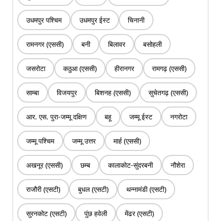
उधमपुर पश्चिम
उधमपुर ईस्ट
चिनानी
रामनगर (एससी)
बनी
बिलावर
बसोहली
जसरोटा
कठुआ (एससी)
हीरानगर
रामगढ़ (एससी)
साम्बा
विजयपुर
बिशनह (एससी)
सुचेतगढ़ (एससी)
आर. एस. पुरा-जम्मू दक्षिण
बहू
जम्मू ईस्ट
नगरोटा
जम्मू पश्चिम
जम्मू उत्तर
मार्ह (एससी)
अखनूर (एससी)
छम्ब
कालाकोट-सुंदरबनी
नौशेरा
राजौरी (एसटी)
बुधल (एसटी)
थन्नामंडी (एसटी)
सुरनकोट (एसटी)
पुंछ हवेली
मेंढर (एसटी)