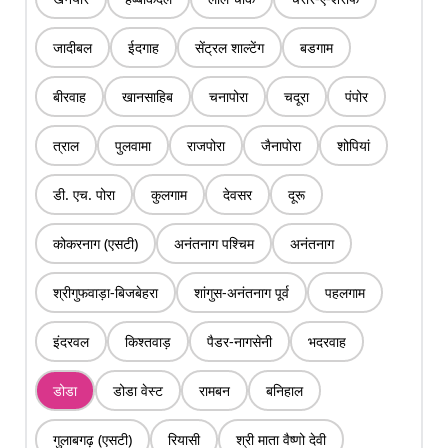
जादीबल
ईदगाह
सेंट्रल शाल्टेंग
बडगाम
बीरवाह
खानसाहिब
चनापोरा
चदूरा
पंपोर
त्राल
पुलवामा
राजपोरा
जैनापोरा
शोपियां
डी. एच. पोरा
कुलगाम
देवसर
दूरू
कोकरनाग (एसटी)
अनंतनाग पश्चिम
अनंतनाग
श्रीगुफवाड़ा-बिजबेहरा
शांगुस-अनंतनाग पूर्व
पहलगाम
इंदरवल
किश्तवाड़
पैडर-नागसेनी
भदरवाह
डोडा
डोडा वेस्ट
रामबन
बनिहाल
गुलाबगढ़ (एसटी)
रियासी
श्री माता वैष्णो देवी