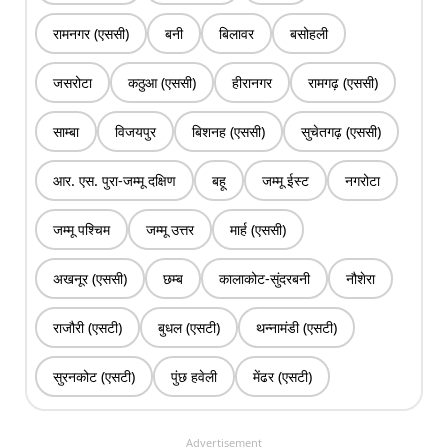
रामनगर (एससी)
बनी
बिलावर
बसोहली
जसरोटा
कठुआ (एससी)
हीरानगर
रामगढ़ (एससी)
साम्बा
विजयपुर
बिशनह (एससी)
सुचेतगढ़ (एससी)
आर. एस. पुरा-जम्मू दक्षिण
बहू
जम्मू ईस्ट
नगरोटा
जम्मू पश्चिम
जम्मू उत्तर
मार्ह (एससी)
अखनूर (एससी)
छम्ब
कालाकोट-सुंदरबनी
नौशेरा
राजौरी (एसटी)
बुधल (एसटी)
थन्नामंडी (एसटी)
सुरनकोट (एसटी)
पुंछ हवेली
मेंढर (एसटी)
Advertisement