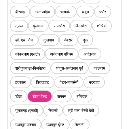
बीरवाह
खानसाहिब
चनापोरा
चदूरा
पंपोर
त्राल
पुलवामा
राजपोरा
जैनापोरा
शोपियां
डी. एच. पोरा
कुलगाम
देवसर
दूरू
कोकरनाग (एसटी)
अनंतनाग पश्चिम
अनंतनाग
श्रीगुफवाड़ा-बिजबेहरा
शांगुस-अनंतनाग पूर्व
पहलगाम
इंदरवल
किश्तवाड़
पैडर-नागसेनी
भदरवाह
डोडा
डोडा वेस्ट
रामबन
बनिहाल
गुलाबगढ़ (एसटी)
रियासी
श्री माता वैष्णो देवी
उधमपुर पश्चिम
उधमपुर ईस्ट
चिनानी