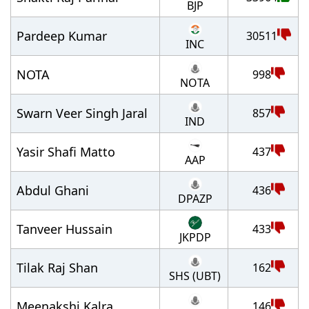
BJP
Pardeep Kumar
30511
INC
NOTA
998
NOTA
Swarn Veer Singh Jaral
857
IND
Yasir Shafi Matto
437
AAP
Abdul Ghani
436
DPAZP
Tanveer Hussain
433
JKPDP
Tilak Raj Shan
162
SHS (UBT)
Meenakshi Kalra
146