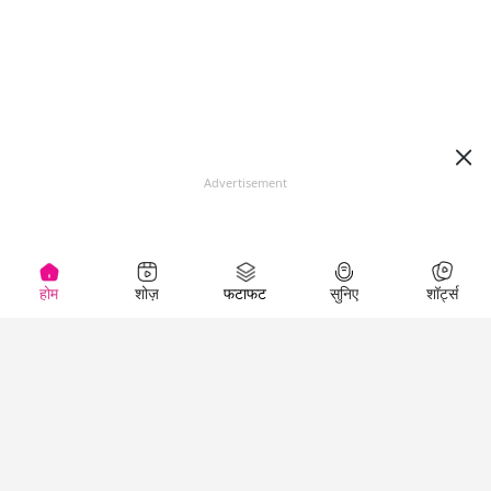
Advertisement
होम
शोज़
फटाफट
सुनिए
शॉर्ट्स
Top Shows
LallanKhas News
Entertainment
News
The Lallantop Show
Hindi Satire & Humor
Duniyadaari
Lallankhas Specials
Guest in the
Breaking News
Entertainment News
Newsroom
Top Political News
Hindi
Netanagri
Hindi
Top stories Cinema
Lallantop Baithki
Top History News
Entertainment Special
Kharcha Paani
Real Stories News
News
Aasan Bhasha Mein
Latest Political News
Top movies series