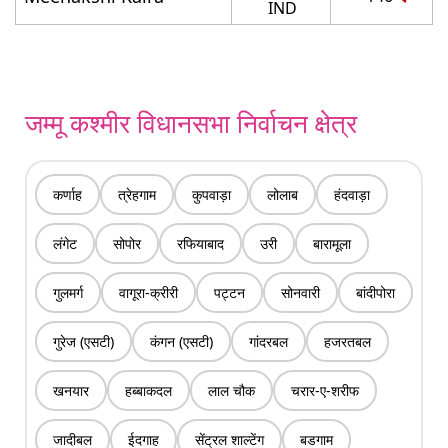
IND
जम्मू कश्मीर विधानसभा निर्वाचन क्षेत्र
कर्णाह
त्रेहगाम
कुपवाड़ा
लोलाब
हंदवाड़ा
लंगेट
सोपोर
रफियाबाद
उरी
बारामूला
गुलमर्ग
वागूरा-क्रीरी
पट्टन
सोनवारी
बांदीपोरा
गुरेज (एसटी)
कंगन (एसटी)
गांदरबल
हजरतबल
खनयार
हब्बाकदल
लाल चौक
चरार-ए-शरीफ
जादीबल
ईदगाह
सेंट्रल शाल्टेंग
बडगाम