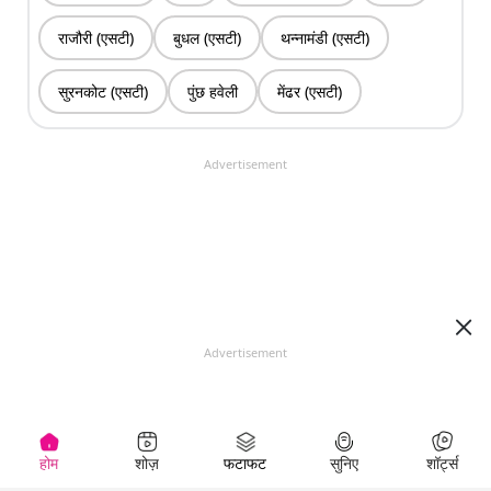
राजौरी (एसटी)
बुधल (एसटी)
थन्नामंडी (एसटी)
सुरनकोट (एसटी)
पुंछ हवेली
मेंढर (एसटी)
Advertisement
Advertisement
होम
शोज़
फटाफट
सुनिए
शॉर्ट्स