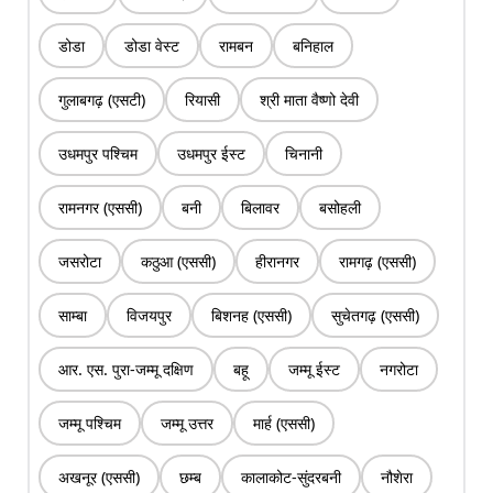
डोडा
डोडा वेस्ट
रामबन
बनिहाल
गुलाबगढ़ (एसटी)
रियासी
श्री माता वैष्णो देवी
उधमपुर पश्चिम
उधमपुर ईस्ट
चिनानी
रामनगर (एससी)
बनी
बिलावर
बसोहली
जसरोटा
कठुआ (एससी)
हीरानगर
रामगढ़ (एससी)
साम्बा
विजयपुर
बिशनह (एससी)
सुचेतगढ़ (एससी)
आर. एस. पुरा-जम्मू दक्षिण
बहू
जम्मू ईस्ट
नगरोटा
जम्मू पश्चिम
जम्मू उत्तर
मार्ह (एससी)
अखनूर (एससी)
छम्ब
कालाकोट-सुंदरबनी
नौशेरा