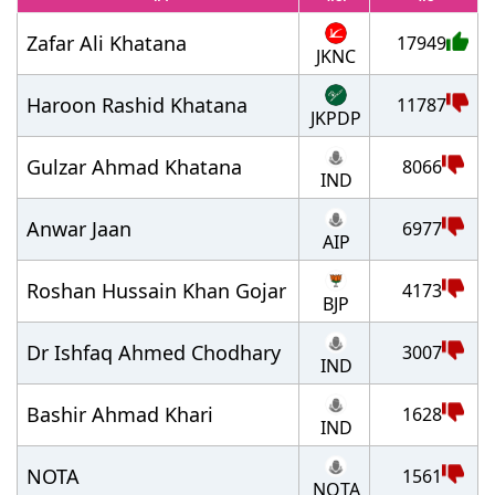
Zafar Ali Khatana
17949
JKNC
Haroon Rashid Khatana
11787
JKPDP
Gulzar Ahmad Khatana
8066
IND
Anwar Jaan
6977
AIP
Roshan Hussain Khan Gojar
4173
BJP
Dr Ishfaq Ahmed Chodhary
3007
IND
Bashir Ahmad Khari
1628
IND
NOTA
1561
NOTA