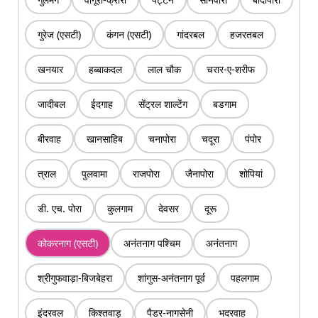
गुरेज (एसटी)
कंगन (एसटी)
गांदरबल
हजरतबल
खनयार
हब्बाकदल
लाल चौक
चरार-ए-शरीफ
जादीबल
ईदगाह
सेंट्रल शाल्टेंग
बडगाम
बीरवाह
खानसाहिब
चनापोरा
चदूरा
पंपोर
त्राल
पुलवामा
राजपोरा
जैनापोरा
शोपियां
डी. एच. पोरा
कुलगाम
देवसर
दूरू
कोकरनाग (एसटी)
अनंतनाग पश्चिम
अनंतनाग
श्रीगुफवाड़ा-बिजबेहरा
शांगुस-अनंतनाग पूर्व
पहलगाम
इंदरवल
किश्तवाड़
पैडर-नागसेनी
भदरवाह