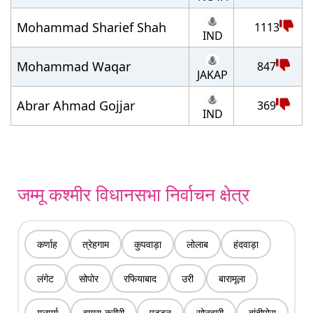
Mohammad Sharief Shah
1113
IND
Mohammad Waqar
847
JAKAP
Abrar Ahmad Gojjar
369
IND
जम्मू कश्मीर विधानसभा निर्वाचन क्षेत्र
कर्णाह
त्रेहगाम
कुपवाड़ा
लोलाब
हंदवाड़ा
लंगेट
सोपोर
रफियाबाद
उरी
बारामूला
गुलमर्ग
वागूरा-क्रीरी
पट्टन
सोनवारी
बांदीपोरा