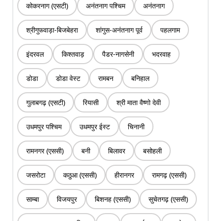
कोकरनाग (एसटी)
अनंतनाग पश्चिम
अनंतनाग
श्रीगुफवाड़ा-बिजबेहरा
शांगुस-अनंतनाग पूर्व
पहलगाम
इंदरवल
किश्तवाड़
पैडर-नागसेनी
भदरवाह
डोडा
डोडा वेस्ट
रामबन
बनिहाल
गुलाबगढ़ (एसटी)
रियासी
श्री माता वैष्णो देवी
उधमपुर पश्चिम
उधमपुर ईस्ट
चिनानी
रामनगर (एससी)
बनी
बिलावर
बसोहली
जसरोटा
कठुआ (एससी)
हीरानगर
रामगढ़ (एससी)
साम्बा
विजयपुर
बिशनह (एससी)
सुचेतगढ़ (एससी)