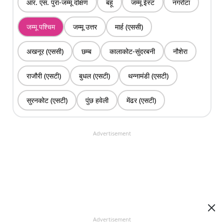
आर. एस. पुरा-जम्मू दक्षिण
बहू
जम्मू ईस्ट
नगरोटा
जम्मू पश्चिम
जम्मू उत्तर
मार्ह (एससी)
अखनूर (एससी)
छम्ब
कालाकोट-सुंदरबनी
नौशेरा
राजौरी (एसटी)
बुधल (एसटी)
थन्नामंडी (एसटी)
सुरनकोट (एसटी)
पुंछ हवेली
मेंढर (एसटी)
Advertisement
Advertisement