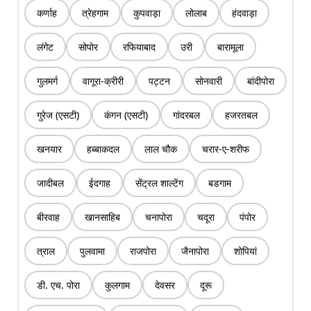
कर्णाह
त्रेहगाम
कुपवाड़ा
लोलाब
हंदवाड़ा
लंगेट
सोपोर
रफियाबाद
उरी
बारामूला
गुलमर्ग
वागूरा-क्रीरी
पट्टन
सोनवारी
बांदीपोरा
गुरेज (एसटी)
कंगन (एसटी)
गांदरबल
हजरतबल
खनयार
हब्बाकदल
लाल चौक
चरार-ए-शरीफ
जादीबल
ईदगाह
सेंट्रल शाल्टेंग
बडगाम
बीरवाह
खानसाहिब
चनापोरा
चदूरा
पंपोर
त्राल
पुलवामा
राजपोरा
जैनापोरा
शोपियां
डी. एच. पोरा
कुलगाम
देवसर
दूरू