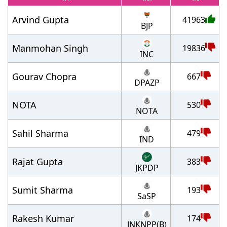
Arvind Gupta
41963
BJP
Manmohan Singh
19836
INC
Gourav Chopra
667
DPAZP
NOTA
530
NOTA
Sahil Sharma
479
IND
Rajat Gupta
383
JKPDP
Sumit Sharma
193
SaSP
Rakesh Kumar
174
JNKNPP(B)