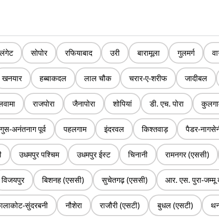
लंगेट
सोपोर
रफियाबाद
उरी
बारामूला
गुलमर्ग
वा
खनयार
हब्बाकदल
लाल चौक
चरार-ए-शरीफ
जादीबल
ुलवामा
राजपोरा
जैनापोरा
शोपियां
डी. एच. पोरा
कुलगा
ंगुस-अनंतनाग पूर्व
पहलगाम
इंदरवल
किश्तवाड़
पैडर-नागसे
ी
उधमपुर पश्चिम
उधमपुर ईस्ट
चिनानी
रामनगर (एससी)
विजयपुर
बिशनह (एससी)
सुचेतगढ़ (एससी)
आर. एस. पुरा-जम्मू 
ालाकोट-सुंदरबनी
नौशेरा
राजौरी (एसटी)
बुधल (एसटी)
थन