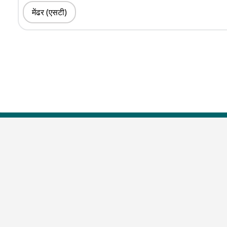
मेंढर (एसटी)
Top Shows
The Lallantop Show
Duniyadaari
Guest in the Newsroom
Netanagri
Lallantop Baithki
Kharcha Paani
Social Media
Aasan Bhasha Mein