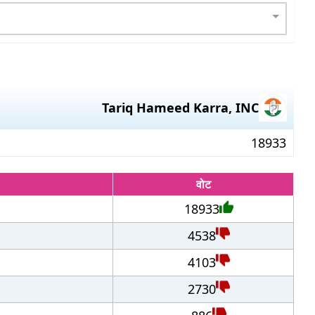
Tariq Hameed Karra
,
INC
18933
वोट
18933
4538
4103
2730