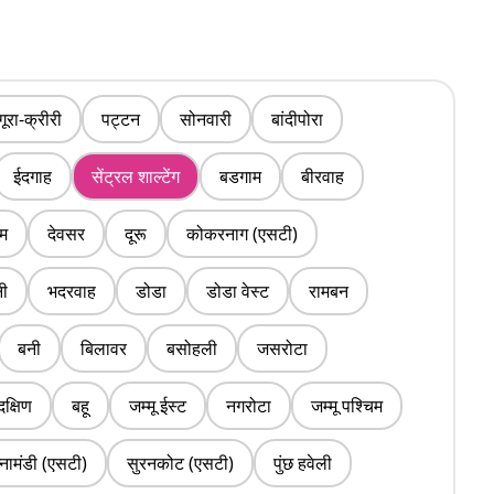
गूरा-क्रीरी
पट्टन
सोनवारी
बांदीपोरा
ईदगाह
सेंट्रल शाल्टेंग
बडगाम
बीरवाह
म
देवसर
दूरू
कोकरनाग (एसटी)
नी
भदरवाह
डोडा
डोडा वेस्ट
रामबन
बनी
बिलावर
बसोहली
जसरोटा
दक्षिण
बहू
जम्मू ईस्ट
नगरोटा
जम्मू पश्चिम
्नामंडी (एसटी)
सुरनकोट (एसटी)
पुंछ हवेली