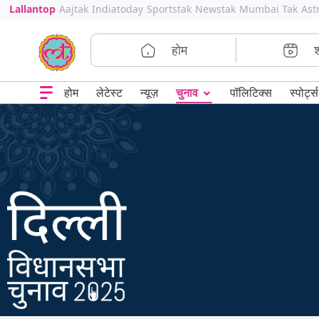
Lallantop
Aajtak
Indiatoday
Sportstak
Newstak
Mumbai Tak
Ast
होम
⌄
चुनाव
होम
लेटेस्ट
न्यूज़
पॉलिटिक्स
स्पोर्ट्स