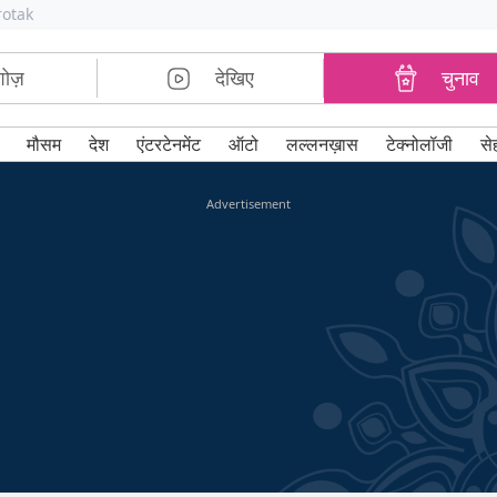
rotak
शोज़
देखिए
चुनाव
मौसम
देश
एंटरटेनमेंट
ऑटो
लल्लनख़ास
टेक्नोलॉजी
से
Advertisement