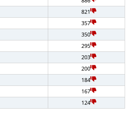
886
821
357
350
295
203
200
184
167
124