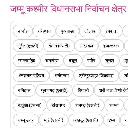
जम्मू कश्मीर विधानसभा निर्वाचन क्षेत्र
कर्णाह
त्रेहगाम
कुपवाड़ा
लोलाब
हंदवाड़ा
गुरेज (एसटी)
कंगन (एसटी)
गांदरबल
हजरतबल
खानसाहिब
चनापोरा
चदूरा
पंपोर
त्राल
प
अनंतनाग पश्चिम
अनंतनाग
श्रीगुफवाड़ा-बिजबेहरा
शा
बनिहाल
गुलाबगढ़ (एसटी)
रियासी
श्री माता वैष्णो देव
कठुआ (एससी)
हीरानगर
रामगढ़ (एससी)
साम्बा
जम्मू उत्तर
मार्ह (एससी)
अखनूर (एससी)
छम्ब
क