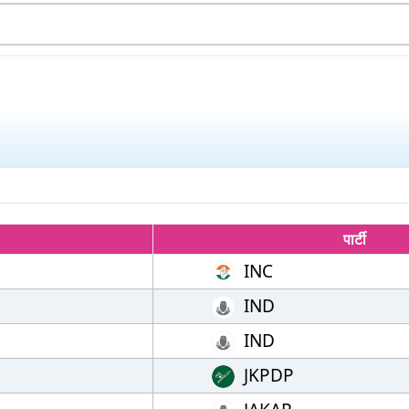
पार्टी
INC
IND
IND
JKPDP