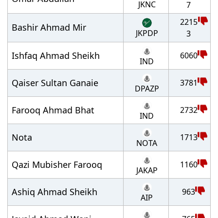
JKNC
7
2215
Bashir Ahmad Mir
JKPDP
3
Ishfaq Ahmad Sheikh
6060
IND
Qaiser Sultan Ganaie
3781
DPAZP
Farooq Ahmad Bhat
2732
IND
Nota
1713
NOTA
Qazi Mubisher Farooq
1160
JAKAP
Ashiq Ahmad Sheikh
963
AIP