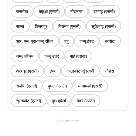
जसरोटा
कठुआ (एससी)
हीरानगर
रामगढ़ (एससी)
साम्बा
विजयपुर
बिशनह (एससी)
सुचेतगढ़ (एससी)
आर. एस. पुरा-जम्मू दक्षिण
बहू
जम्मू ईस्ट
नगरोटा
जम्मू पश्चिम
जम्मू उत्तर
मार्ह (एससी)
अखनूर (एससी)
छम्ब
कालाकोट-सुंदरबनी
नौशेरा
राजौरी (एसटी)
बुधल (एसटी)
थन्नामंडी (एसटी)
सुरनकोट (एसटी)
पुंछ हवेली
मेंढर (एसटी)
Advertisement