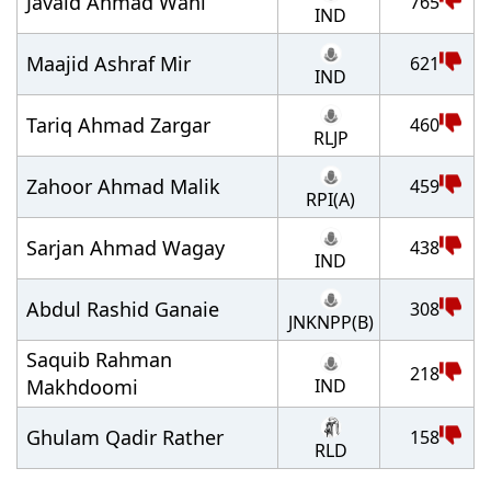
Javaid Ahmad Wani
765
IND
Maajid Ashraf Mir
621
IND
Tariq Ahmad Zargar
460
RLJP
Zahoor Ahmad Malik
459
RPI(A)
Sarjan Ahmad Wagay
438
IND
Abdul Rashid Ganaie
308
JNKNPP(B)
Saquib Rahman
218
IND
Makhdoomi
Ghulam Qadir Rather
158
RLD