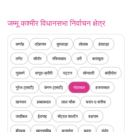
जम्मू कश्मीर विधानसभा निर्वाचन क्षेत्र
कर्णाह
त्रेहगाम
कुपवाड़ा
लोलाब
हंदवाड़ा
लंगेट
सोपोर
रफियाबाद
उरी
बारामूला
गुलमर्ग
वागूरा-क्रीरी
पट्टन
सोनवारी
बांदीपोरा
गुरेज (एसटी)
कंगन (एसटी)
गांदरबल
हजरतबल
खनयार
हब्बाकदल
लाल चौक
चरार-ए-शरीफ
जादीबल
ईदगाह
सेंट्रल शाल्टेंग
बडगाम
बीरवाह
खानसाहिब
चनापोरा
चदूरा
पंपोर