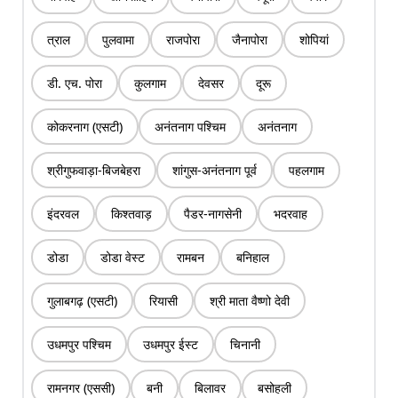
त्राल
पुलवामा
राजपोरा
जैनापोरा
शोपियां
डी. एच. पोरा
कुलगाम
देवसर
दूरू
कोकरनाग (एसटी)
अनंतनाग पश्चिम
अनंतनाग
श्रीगुफवाड़ा-बिजबेहरा
शांगुस-अनंतनाग पूर्व
पहलगाम
इंदरवल
किश्तवाड़
पैडर-नागसेनी
भदरवाह
डोडा
डोडा वेस्ट
रामबन
बनिहाल
गुलाबगढ़ (एसटी)
रियासी
श्री माता वैष्णो देवी
उधमपुर पश्चिम
उधमपुर ईस्ट
चिनानी
रामनगर (एससी)
बनी
बिलावर
बसोहली