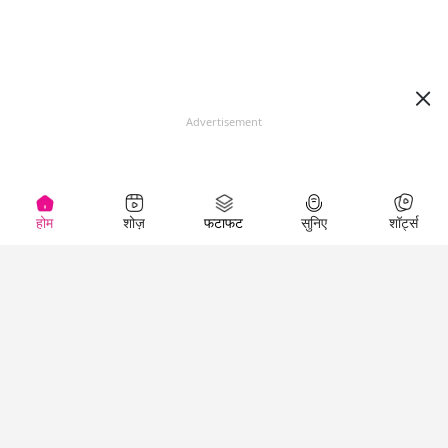
Advertisement
होम
शोज़
फटाफट
सुनिए
शॉर्ट्स
Top Shows
LallanKhas News
Entertainment
News
The Lallantop Show
Hindi Satire & Humor
Duniyadaari
Lallankhas Specials
Guest in the
Breaking News
Entertainment News
Newsroom
Top Political News
Hindi
Netanagri
Hindi
Top stories Cinema
Lallantop Baithki
Top History News
Entertainment Special
Kharcha Paani
Real Stories News
News
Aasan Bhasha Mein
Latest Political News
Top movies series
Social List
Top Literature News
review
Tarikh
Top Persons News
Latest Entertainment
Sehat
Top Profiles
News