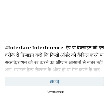
#Interface Interference:
ऐप या वेबसाइट को इस
तरीके से डिजाइन करो कि किसी ऑर्डर को कैंसिल करने या
सब्सक्रिप्शन को रद्द करने का ऑप्शन आसानी से नजर नहीं
आए. मसलन हेल्प सेक्शन के अंदर हो या मेल करने के बाद
बंद हो. यूजर आलस में उसे जारी रखे.
और पढ़ें
#Hidden Charges:
डिलीवरी चार्जेज, प्लेटफॉर्म
Advertisement
चार्जेज, लंबी दूरी चार्जेज, कम ऑर्डर वैल्यू चार्जेज. लिस्ट लंबी
है ऐसे चार्जेज की. नजर हटी और दुर्घटना घटी वाला मामला.