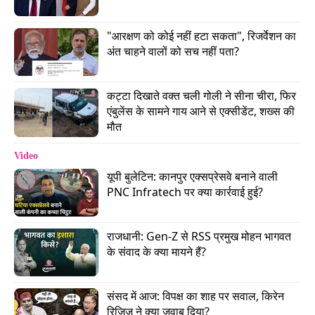
"आरक्षण को कोई नहीं हटा सकता", रिजर्वेशन का 
अंत चाहने वालों को सच नहीं पता?
#False Urgency:
बस दो ही पीस बचे हैं. पिछले 30
मिनट में 15 लोगों ने ये प्रोडक्ट ऑर्डर किया है. अभी लीजिए
कट्टा दिखाते वक्त चली गोली ने सीना चीरा, फिर 
वरना कीमत बढ़ जाएगी. सिर्फ दो कमरे बचे हैं. 20 और लोग
एंबुलेंस के सामने गाय आने से एक्सीडेंट, शख्स की 
मौत
बुकिंग कर रहे हैं. मतलब फर्जी का जल्दी-जल्दी वाला खेल.
Video
#Forced Action:
अगर ये नहीं किया तो वो ऑफर नहीं
यूपी बुलेटिन: कानपुर एक्सप्रेसवे बनाने वाली 
मिलेगा. अगर वो नहीं किया तो फिर डिस्काउंट नहीं मिलेगा.
PNC Infratech पर क्या कार्रवाई हुई?
माने साइन इन करो तभी कूपन लगेगा. चार लोगों से शेयर
करो तभी डिस्काउंट मिलेगा.
राजधानी: Gen-Z से RSS प्रमुख मोहन भागवत 
के संवाद के क्या मायने हैं?
#Confirm shaming:
आपको बेइज्जत करना या
आपकी ईगो हर्ट करना. बेकार प्रोडक्ट पर भारी डिस्काउंट
संसद में आज: विपक्ष का शाह पर सवाल, किरेन 
दिखाना और अच्छे प्रोडक्ट को MRP पर. अच्छे प्रोडक्ट
रिजिजू ने क्या जवाब दिया?