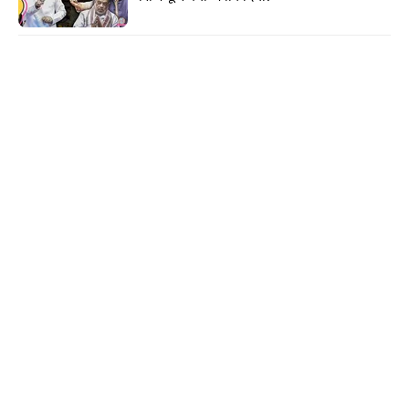
की 5 स्टार रेटिंग है मगर उस पर डिस्काउंट नहीं है. साफ-
साफ कहें तो आपकी औकात नहीं है.
#Bait and Switch:
आपने कुछ ऑर्डर किया और कुछ
डिलीवर हुआ. एकदम अलग नहीं मगर उसी से मिलता जुलता
और मुमकिन है तो उसी कंपनी का. मसलन आपने कोई जूते
ऑर्डर किए और उसकी जगह उसी कंपनी के तकरीबन वैसे
ही दिखते दूसरे जूते आ गए. आपने रख लिए तो ठीक नहीं तो
क्या? सिस्टम की गलती बोलकर निकल लेंगे.
ऐसे कई तरीके हैं जिससे यूजर को चूना लगाया जा रहा है.
लेकिन जैसे हमने लिखा. ये दिखते नहीं लेकिन सामने होते हैं.
जैसे डिलीवरी चार्ज कूपन के अंदर या कैंसिल बटन हेल्प के
अंदर. कभी कोई पूछेगा तो दिखा देंगे. मतलब कानून के दायरे
में ऐप्स और पोर्टल को धरना मुश्किल है. देखते हैं कि CCPA