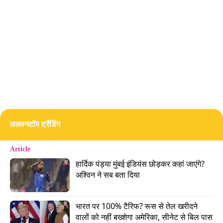
प्रोडक्ट की कीमत का 30-40 फीसदी कब ज्यादा दे दिया,
पता ही नहीं चलता है. एक प्लेटफॉर्म तो फ्री डिलीवरी को
कूपन में छिपा कर रखता है. आपने देख लिया तो ठीक नहीं
तो...
Blinkit, Zepto, Swiggy Instamart से ऑर्डर करते
हैं, बिल का खेल समझ लीजिए
Advertisement
लल्लनटॉप ट्रेंडिंग
Article
हार्दिक पंड्या मुंबई इंडियंस छोड़कर कहां जाएंगे? 
अश्विन ने सब बता दिया
भारत पर 100% टैरिफ? रूस से तेल खरीदने 
वालों को नहीं बख्शेगा अमेरिका, सीनेट से बिल पास