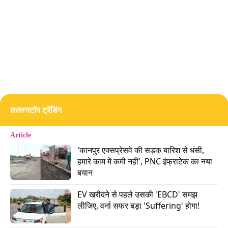
लल्लनटॉप ट्रेंडिंग
रहाणे ने कहा कि दर्द के बावजूद खेलते रहने की चक्रवर्ती की
Article
इच्छा टीम के लिए उनके समर्पण को दिखाती है. उन्होंने कहा,
'कानपुर एक्सप्रेसवे की सड़क बारिश से धंसी, 
हमारे काम में कमी नहीं', PNC इंफ्राटेक का नया 
बयान
वरुण खेलने के लिए उत्सुक थे. और इसका पूरा श्रेय उन्हें ही
जाता है. क्योंकि चोट लगने पर ही आप यह दिखाते हैं कि
EV खरीदने से पहले उसकी 'EBCD' समझ 
आपके लिए टीम कितनी अहम है. वरुण पूरी तरह से तैयार थे.
लीजिए, वर्ना सफर बड़ा 'Suffering' होगा!
हां, हमें उन्हें एक मैच में आराम देना पड़ा, क्योंकि उन्हें काफ़ी