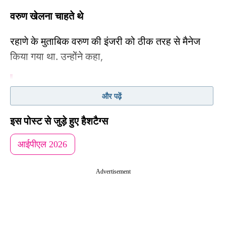
वरुण खेलना चाहते थे
रहाणे के मुताबिक वरुण की इंजरी को ठीक तरह से मैनेज
किया गया था. उन्होंने कहा,
हां, सेहत का ध्यान रखना और फिट रहना ज़रूरी है. आपकी
और पढ़ें
चोटें बढ़नी नहीं चाहिए. हम इस बारे में सोचते हैं. लेकिन
फिजियो को लगा कि उसकी चोट और नहीं बढ़ेगी.
इस पोस्ट से जुड़े हुए हैशटैग्स
आईपीएल 2026
यह भी पढ़ें-
यौन शोषण के आरोपों के बीच RCB ने छोड़ा
साथ, यश दयाल ने क्या बताया?
Advertisement
Advertisement