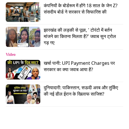
दर्द हो रहा था. लेकिन उन्हें लगा कि वह खेल सकते हैं. यह
कंपनियों के बोर्डरूम में होंगे 18 साल के जेन Z? 
संसदीय बोर्ड ने सरकार से सिफारिश की
बात उन्होंने खुद ही कही थी. जब कोई खिलाड़ी कहता है कि
वह खेल सकता है, तो इससे फ़िज़ियो और टीम को एक
पॉजीटिव संदेश मिलता है कि वह खेलना चाहता है.
झारखंड की लड़की से पूछा, ' टोरंटो में बर्तन 
मांजने का कितना मिलता है?' जवाब सुन ट्रोल 
गड़ गए
वरुण चकवर्ती के पास फिलहाल आराम का समय है. लीग
Video
राउंड के बाद KKR की टीम सीजन से बाहर हो गई है. IPL के
खर्चा पानी: UPI Payment Charges पर 
बाद भी वह टीम इंडिया के साथ एक्शन में भी नहीं दिखेंगे. उन्हें
सरकार का क्या जवाब आया है?
अफगानिस्तान के खिलाफ टेस्ट सीरीज और वनडे सीरीज के
लिए सेलेक्ट नहीं किया गया है.
दुनियादारी: पाकिस्तान, सऊदी अरब और तुर्किए 
की नई डील ईरान के खिलाफ साजिश?
वीडियो: ट्रैविस हेड की पत्नी ने विराट पर क्या आरोप
लगाए? सोशल मीडिया पर लोग क्या लिख रहे?