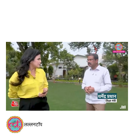
लल्लनटॉप