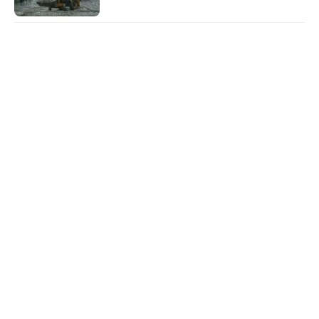
– राज्य में तत्काल प्रभाव से भारतीय न्याय संहिता (BNS)
लागू की जाएगी.
– बॉर्डर एरिया में BSF को बाड़बंदी के लिए 45 दिनों में जमीन
ट्रांसफर की जाएगी.
– सरकारी नौकरियों में अभ्यर्थियों को उम्र सीमा में छूट दी
जाएगी.
– बीजेपी के जिन 321 कार्यकर्ताओं ने बंगाल में जान गंवाई,
उनके परिवारों की पूरी जिम्मेदारी सरकार उठाएगी.
–
नियमों के मुताबिक, IPS और IAS अधिकारियों को
केंद्रीय प्रशिक्षण में भाग लेने की अनुमति दी जाएगी.
– पश्चिम बंगाल में जनगणना की प्रक्रिया शुरू होगी.