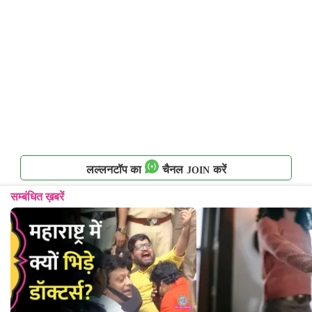
लल्लनटॉप का
चैनल
करें
JOIN
सम्बंधित ख़बरें