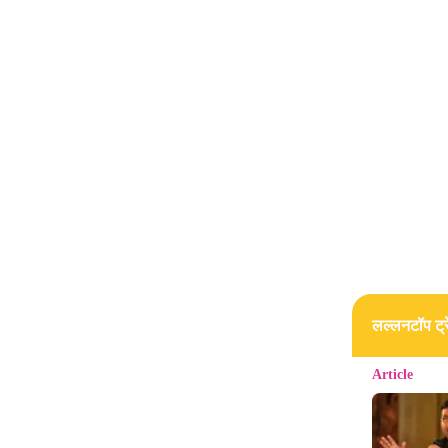
लल्लनटॉप ट्रे
Article