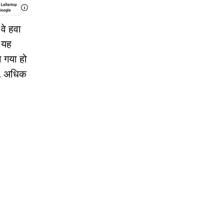
वे हवा
ि यह
 गया हो
ा. अधिक