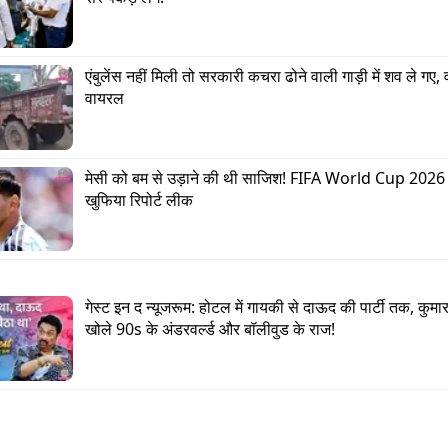
Advertisement
एंबुलेंस नहीं मिली तो सरकारी कचरा ढोने वाली गाड़ी में शव ले गए, 
वायरल
मेसी को बम से उड़ाने की थी साजिश! FIFA World Cup 2026 से
खुफिया रिपोर्ट लीक
गेस्ट इन द न्यूजरूम: होटल में गायकी से दाऊद की पार्टी तक, कुमार 
खोले 90s के अंडरवर्ल्ड और बॉलीवुड के राज!
क्वान और डेनियल शायनर्ट की जोड़ी जिसे डेनियल्स कहते हैं, एक
ाने जा रहे हैं. दी हॉलीवुड रिपोर्टर के मुताबिक इसमें मैट डैमन ली
ं. रिपोर्ट के मुताबिक ये फिल्म ग्लोबल वॉर्मिंग, टाइम ट्रैवल और क
ो एंगल पर बेस्ड है. पहले मेकर्स इसमें रायन गॉसलिंग को कास्ट कर