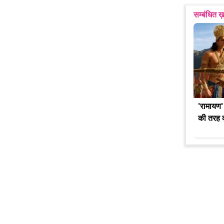
सम्बंधित ख़
'रामायण'
की तरह क