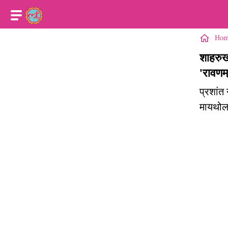
Hom
शाहरुख
'रावणम
प्रशांत
मायथोलॉ