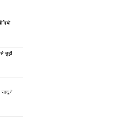
वीडियो 
 जुड़ी 
सानू ने 
 नई
ड रोल कर
ुछ हद तक
ना चाहते