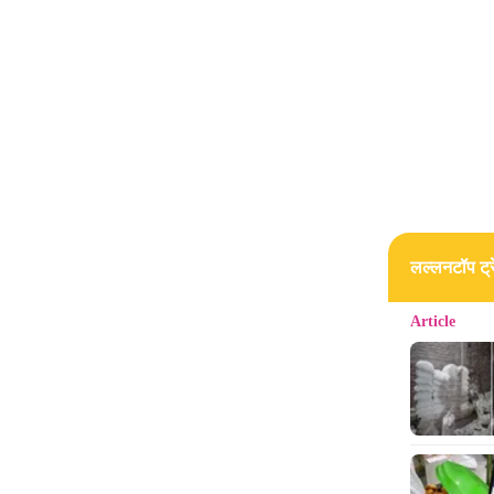
'रावणम्
शाहरुख औ
लल्लनटॉप ट्रे
Article
# डेनिय