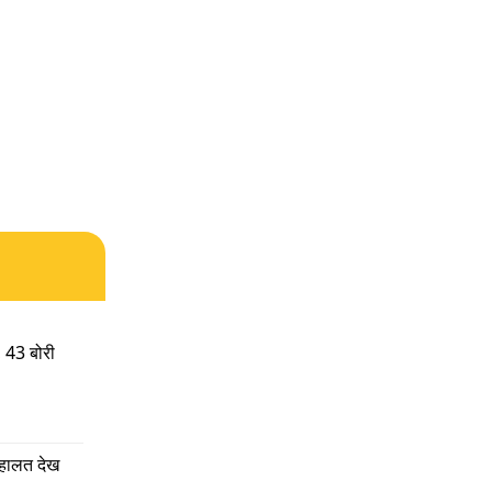
त
 43 बोरी 
 हालत देख 