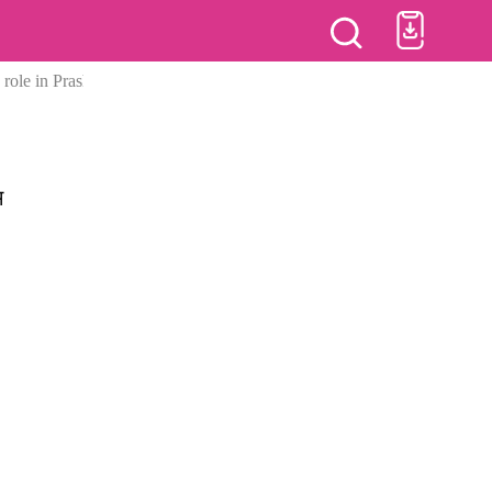
d role in Prashanth Neel Mythology film Ravanam?
म