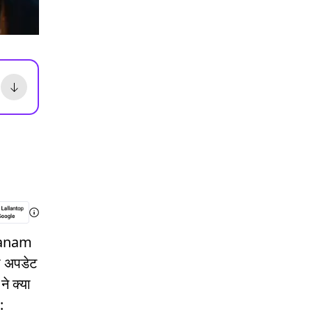
vanam
या अपडेट
े क्या
: